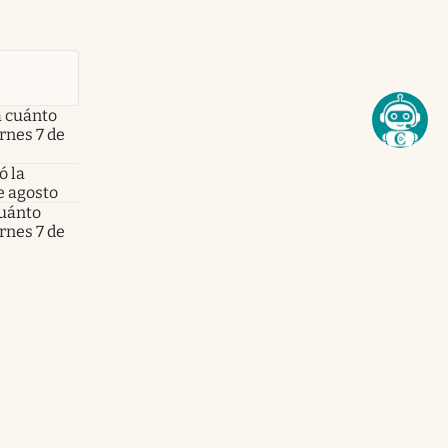
a cuánto
ernes 7 de
ó la
e agosto
cuánto
ernes 7 de