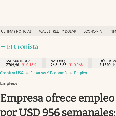
Últimas Noticias
Finanzas y economía
ÚLTIMAS NOTICIAS
WALL STREET Y DÓLAR
ECONOMÍA
INM
Wall Street y dólar
Inmigración
Trending
S&P 500 INDEX
NASDAQ
DÓLAR B
7709,96
-0.18
%
26.348,35
-0.06
%
$
1520
Tiempo
Cronista USA
Finanzas Y Economía
Empleo
Ciencia y salud
Empleos
Espiritual
Empresa ofrece empleo 
Streaming
por USD 956 semanales:
PC y mobile