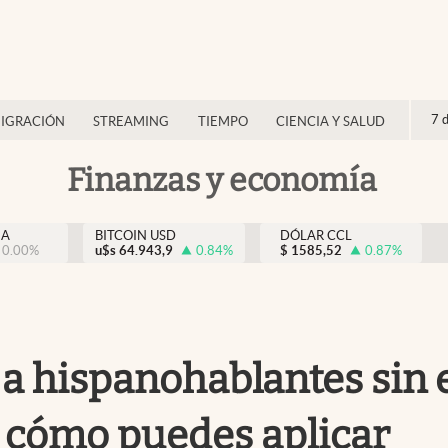
7 
IGRACIÓN
STREAMING
TIEMPO
CIENCIA Y SALUD
Finanzas y economía
NA
BITCOIN USD
DÓLAR CCL
0.00
%
u$s
64.943,9
0.84
%
$
1585,52
0.87
%
a hispanohablantes sin 
 cómo puedes aplicar