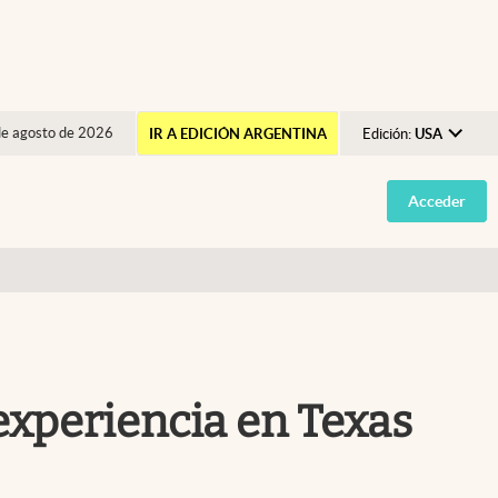
de agosto de 2026
IR A EDICIÓN ARGENTINA
Edición:
USA
Argentina
Acceder
España
México
USA
Colombia
Uruguay
experiencia en Texas