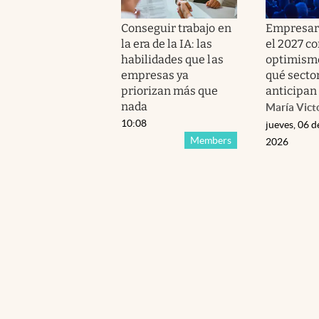
Conseguir trabajo en
Empresar
la era de la IA: las
el 2027 c
habilidades que las
optimismo
empresas ya
qué secto
priorizan más que
anticipan
nada
María Vict
10:08
jueves, 06 d
Members
2026