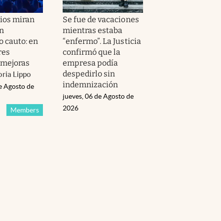
ios miran
Se fue de vacaciones
on
mientras estaba
 cauto: en
“enfermo”. La Justicia
res
confirmó que la
 mejoras
empresa podía
despedirlo sin
oria Lippo
indemnización
e Agosto de
jueves, 06 de Agosto de
2026
Members