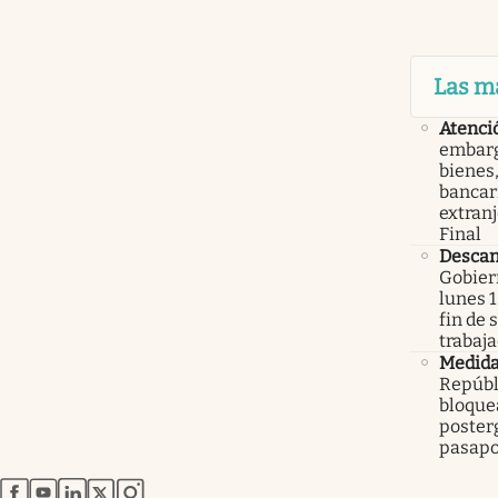
Las m
Atenci
embarg
bienes,
bancari
extranj
Final
Descan
Gobier
lunes 1
fin de
trabaj
Medid
Repúbl
bloque
poster
pasapo
abre en nueva pestaña
abre en nueva pestaña
abre en nueva pestaña
abre en nueva pestaña
abre en nueva pestaña