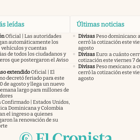
ás leídas
Últimas noticias
ón
Oficial | Las autoridades
Divisas
Peso dominicano: 
an automáticamente los
cerró la cotización este vi
 vehículos y cuentas
agosto
as de todos los ciudadanos y
Divisas
Euro: a cuánto cerr
eros que postergaron el Aviso
cotización este viernes 7 d
Divisas
Peso mexicano: a 
so extendido
Oficial | El
cerró la cotización este vi
no decretó feriado para este
agosto
0 de agosto y llega un nuevo
 semana largo para millones de
adores
a
Confirmado | Estados Unidos,
ica Dominicana y Colombia
an el ingreso a quienes
garon la renovación de su
rte