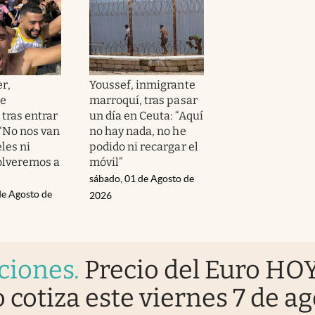
r,
Youssef, inmigrante
te
marroquí, tras pasar
tras entrar
un día en Ceuta: “Aquí
 “No nos van
no hay nada, no he
les ni
podido ni recargar el
volveremos a
móvil”
sábado, 01 de Agosto de
de Agosto de
2026
ciones
.
Precio del Euro HOY
 cotiza este viernes 7 de a