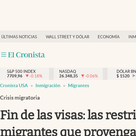
Últimas Noticias
Finanzas y economía
ÚLTIMAS NOTICIAS
WALL STREET Y DÓLAR
ECONOMÍA
INM
Wall Street y dólar
Inmigración
Trending
S&P 500 INDEX
NASDAQ
DÓLAR B
7709,96
-0.18
%
26.348,35
-0.06
%
$
1520
Tiempo
Cronista USA
Inmigración
Migrantes
Ciencia y salud
Crisis migratoria
Espiritual
Fin de las visas: las re
Streaming
migrantes que provengan
PC y mobile