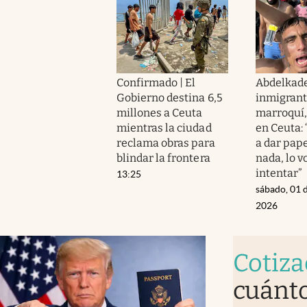
Confirmado | El
Abdelkade
Gobierno destina 6,5
inmigran
millones a Ceuta
marroquí, 
mientras la ciudad
en Ceuta:
reclama obras para
a dar pape
blindar la frontera
nada, lo 
intentar”
13:25
sábado, 01 
2026
Cotiza
cuánto