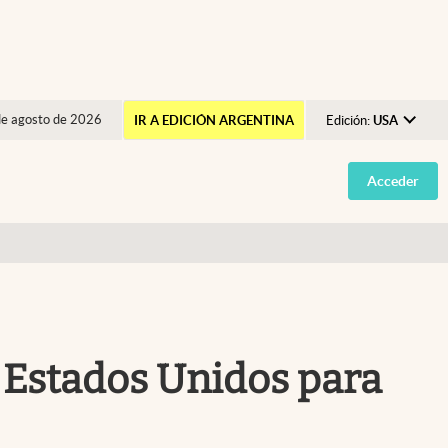
de agosto de 2026
IR A EDICIÓN ARGENTINA
Edición:
USA
Argentina
Acceder
España
México
USA
Colombia
Uruguay
de Estados Unidos para