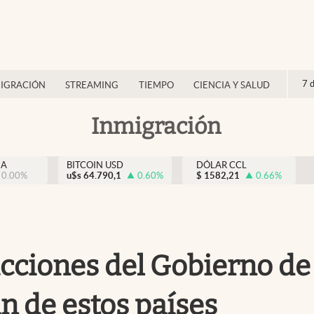
7 
IGRACIÓN
STREAMING
TIEMPO
CIENCIA Y SALUD
Inmigración
NA
BITCOIN USD
DÓLAR CCL
0.00
%
u$s
64.790,1
0.60
%
$
1582,21
0.66
%
stricciones del Gobierno 
 de estos países