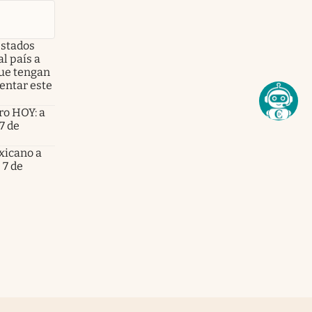
 Estados
l país a
que tengan
entar este
ro HOY: a
7 de
xicano a
 7 de