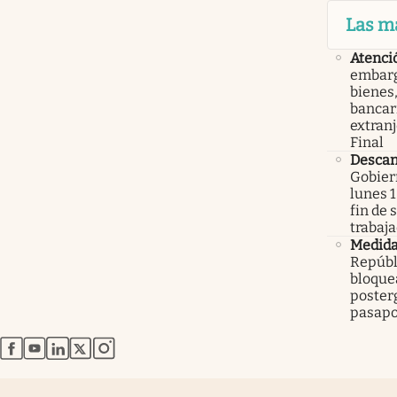
Las m
Atenci
embarg
bienes,
bancari
extranj
Final
Descan
Gobier
lunes 1
fin de
trabaj
Medid
Repúbl
bloque
poster
pasapo
abre en nueva pestaña
abre en nueva pestaña
abre en nueva pestaña
abre en nueva pestaña
abre en nueva pestaña