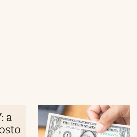
: a
gosto