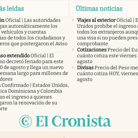
ás leídas
Últimas noticias
ón
Oficial | Las autoridades
Viajes al exterior
Oficial |
an automáticamente los
Unidos prohíbe el ingreso a
 vehículos y cuentas
todos los extranjeros aun
as de todos los ciudadanos y
una visa si no pueden pres
eros que postergaron el Aviso
comprobante
Cotizaciones
Precio del Eu
so extendido
Oficial | El
cuánto cotiza este viernes 
no decretó feriado para este
agosto
0 de agosto y llega un nuevo
Divisas
Precio del Peso me
 semana largo para millones de
cuánto cotiza HOY, viernes
adores
agosto
a
Confirmado | Estados Unidos,
ica Dominicana y Colombia
an el ingreso a quienes
garon la renovación de su
rte