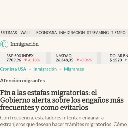
Últimas Noticias
ÚLTIMAS
WALL
ECONOMÍA
INMIGRACIÓN
STREAMING
TIEMPO
Finanzas y economía
NOTICIAS
STREET
Argentina
Inmigración
Wall Street y dólar
Y
España
Inmigración
DÓLAR
S&P 500 INDEX
NASDAQ
DÓLAR B
7709,96
-0.18
%
26.348,35
-0.06
%
México
$
1520
Trending
Cronista USA
Inmigración
Migrantes
USA
Tiempo
Colombia
Atención migrantes
Uruguay
Ciencia y salud
Fin a las estafas migratorias: el
Espiritual
Gobierno alerta sobre los engaños más
frecuentes y como evitarlos
Streaming
Con frecuencia, estafadores intentan engañar a
PC y mobile
extranjeros que desean hacer trámites migratorios. Cómo