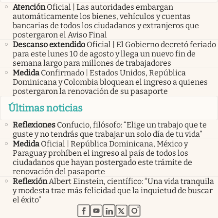
Atención
Oficial | Las autoridades embargan
automáticamente los bienes, vehículos y cuentas
bancarias de todos los ciudadanos y extranjeros que
postergaron el Aviso Final
Descanso extendido
Oficial | El Gobierno decretó feriado
para este lunes 10 de agosto y llega un nuevo fin de
semana largo para millones de trabajadores
Medida
Confirmado | Estados Unidos, República
Dominicana y Colombia bloquean el ingreso a quienes
postergaron la renovación de su pasaporte
Últimas noticias
Reflexiones
Confucio, filósofo: “Elige un trabajo que te
guste y no tendrás que trabajar un solo día de tu vida”
Medida
Oficial | República Dominicana, México y
Paraguay prohíben el ingreso al país de todos los
ciudadanos que hayan postergado este trámite de
renovación del pasaporte
Reflexión
Albert Einstein, científico: “Una vida tranquila
y modesta trae más felicidad que la inquietud de buscar
el éxito”
abre en nueva pestaña
abre en nueva pestaña
abre en nueva pestaña
abre en nueva pestaña
abre en nueva pestaña