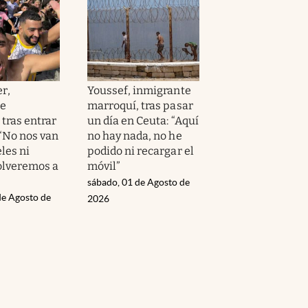
r,
Youssef, inmigrante
te
marroquí, tras pasar
tras entrar
un día en Ceuta: “Aquí
 “No nos van
no hay nada, no he
les ni
podido ni recargar el
volveremos a
móvil”
sábado, 01 de Agosto de
de Agosto de
2026