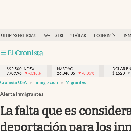
Últimas Noticias
Finanzas y economía
ÚLTIMAS NOTICIAS
WALL STREET Y DÓLAR
ECONOMÍA
INM
Wall Street y dólar
Inmigración
Trending
S&P 500 INDEX
NASDAQ
DÓLAR B
7709,96
-0.18
%
26.348,35
-0.06
%
$
1520
Tiempo
Cronista USA
Inmigración
Migrantes
Ciencia y salud
Alerta inmigrantes
Espiritual
La falta que es consider
Streaming
deportación para los in
PC y mobile