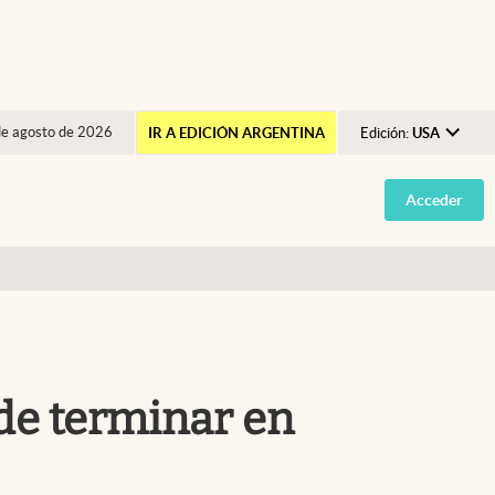
de agosto de 2026
IR A EDICIÓN ARGENTINA
Edición:
USA
Argentina
Acceder
España
México
USA
Colombia
Uruguay
ede terminar en