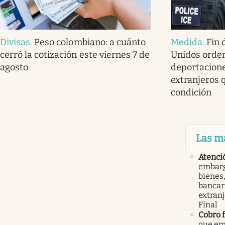
Divisas
.
Peso colombiano: a cuánto
Medida
.
Fin 
cerró la cotización este viernes 7 de
Unidos orde
agosto
deportacione
extranjeros 
condición
Las m
Atenci
embarg
bienes,
bancari
extranj
Final
Cobro 
que em