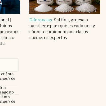
onal |
Diferencias
.
Sal fina, gruesa o
Unidos
parrillera: para qué es cada una y
 mexicanos
cómo recomiendan usarla los
icana o
cocineros expertos
cha
a cuánto
ernes 7 de
ó la
e agosto
cuánto
ernes 7 de