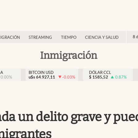
8 
IGRACIÓN
STREAMING
TIEMPO
CIENCIA Y SALUD
Inmigración
NA
BITCOIN USD
DÓLAR CCL
0.00
%
u$s
64.927,11
-0.03
%
$
1585,52
0.87
%
ada un delito grave y pu
migrantes