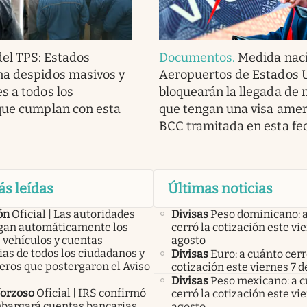
del TPS: Estados
Documentos
.
Medida naci
na despidos masivos y
Aeropuertos de Estados 
s a todos los
bloquearán la llegada de
que cumplan con esta
que tengan una visa amer
BCC tramitada en esta fe
ás leídas
Últimas noticias
ón
Oficial | Las autoridades
Divisas
Peso dominicano: 
an automáticamente los
cerró la cotización este vi
 vehículos y cuentas
agosto
as de todos los ciudadanos y
Divisas
Euro: a cuánto cerr
eros que postergaron el Aviso
cotización este viernes 7 d
Divisas
Peso mexicano: a 
forzoso
Oficial | IRS confirmó
cerró la cotización este vi
bargará cuentas bancarias,
agosto