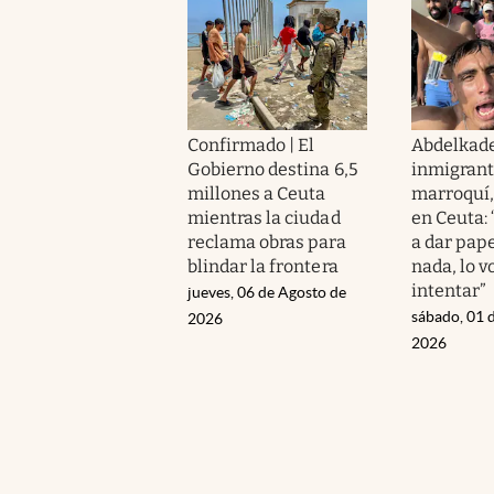
Confirmado | El
Abdelkade
Gobierno destina 6,5
inmigran
millones a Ceuta
marroquí, 
mientras la ciudad
en Ceuta:
reclama obras para
a dar pape
blindar la frontera
nada, lo 
intentar”
jueves, 06 de Agosto de
sábado, 01 
2026
2026