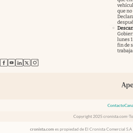
vehícu
que no
Declar
despué
Descan
Gobier
lunes 1
fin de
trabaj
abre en nueva pestaña
abre en nueva pestaña
abre en nueva pestaña
abre en nueva pestaña
abre en nueva pestaña
Contacto
Cana
Copyright 2025 cronista.com
To
cronista.com
es propiedad de El Cronista Comercial S.A