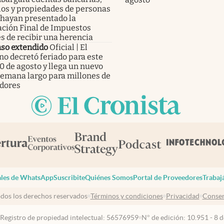
los y propiedades de personas
 hayan presentado la
ación Final de Impuestos
s de recibir una herencia
so extendido
Oficial | El
no decretó feriado para este
0 de agosto y llega un nuevo
 semana largo para millones de
adores
les de WhatsApp
Suscribite
Quiénes Somos
Portal de Proveedores
Trabaj
dos los derechos reservados
Términos y condiciones
Privacidad
Consen
 Registro de propiedad intelectual: 56576959
N° de edición: 10.951 - 8 