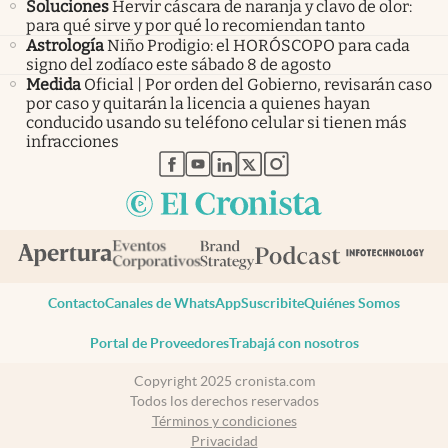
Soluciones
Hervir cáscara de naranja y clavo de olor:
para qué sirve y por qué lo recomiendan tanto
Astrología
Niño Prodigio: el HORÓSCOPO para cada
signo del zodíaco este sábado 8 de agosto
Medida
Oficial | Por orden del Gobierno, revisarán caso
por caso y quitarán la licencia a quienes hayan
conducido usando su teléfono celular si tienen más
infracciones
abre en nueva pestaña
abre en nueva pestaña
abre en nueva pestaña
abre en nueva pestaña
abre en nueva pestaña
Contacto
Canales de WhatsApp
Suscribite
Quiénes Somos
Portal de Proveedores
Trabajá con nosotros
Copyright 2025 cronista.com
Todos los derechos reservados
Términos y condiciones
Privacidad