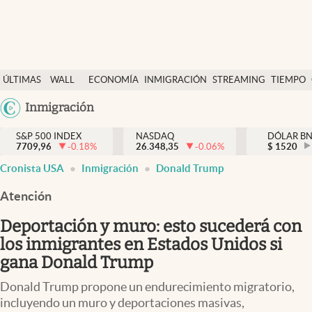
Últimas Noticias
ÚLTIMAS
WALL
ECONOMÍA
INMIGRACIÓN
STREAMING
TIEMPO
Finanzas y economía
NOTICIAS
STREET
Argentina
Inmigración
Wall Street y dólar
Y
España
Inmigración
DÓLAR
S&P 500 INDEX
NASDAQ
DÓLAR B
7709,96
-0.18
%
26.348,35
-0.06
%
México
$
1520
Trending
Cronista USA
Inmigración
Donald Trump
USA
Tiempo
Colombia
Atención
Uruguay
Ciencia y salud
Deportación y muro: esto sucederá con
Espiritual
los inmigrantes en Estados Unidos si
gana Donald Trump
Streaming
Donald Trump propone un endurecimiento migratorio,
PC y mobile
incluyendo un muro y deportaciones masivas,