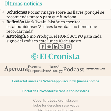
Últimas noticias
Soluciones
Rociar vinagre sobre las llaves: por qué se
recomienda tanto y para qué funciona
Reflexión
Mark Twain, histórico escritor
estadounidense: “Si dices la verdad, no tienes que
recordar nada”
Astrología
Niño Prodigio: el HORÓSCOPO para cada
signo del zodíaco este lunes 10 de agosto
abre en nueva pestaña
abre en nueva pestaña
abre en nueva pestaña
abre en nueva pestaña
abre en nueva pestaña
Contacto
Canales de WhatsApp
Suscribite
Quiénes Somos
Portal de Proveedores
Trabajá con nosotros
Copyright 2025 cronista.com
Todos los derechos reservados
Términos y condiciones