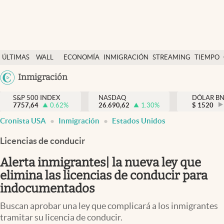
Últimas Noticias
ÚLTIMAS
WALL
ECONOMÍA
INMIGRACIÓN
STREAMING
TIEMPO
Finanzas y economía
NOTICIAS
STREET
Argentina
Inmigración
Wall Street y dólar
Y
España
Inmigración
DÓLAR
S&P 500 INDEX
NASDAQ
DÓLAR B
7757,64
0.62
%
26.690,62
1.30
%
México
$
1520
Trending
Cronista USA
Inmigración
Estados Unidos
USA
Tiempo
Colombia
Licencias de conducir
Uruguay
Ciencia y salud
Alerta inmigrantes| la nueva ley que
Espiritual
elimina las licencias de conducir para
indocumentados
Streaming
Buscan aprobar una ley que complicará a los inmigrantes
PC y mobile
tramitar su licencia de conducir.