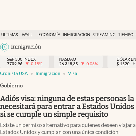
Últimas Noticias
ÚLTIMAS
WALL
ECONOMÍA
INMIGRACIÓN
STREAMING
TIEMPO
Finanzas y economía
NOTICIAS
STREET
Argentina
Inmigración
Wall Street y dólar
Y
España
Inmigración
DÓLAR
S&P 500 INDEX
NASDAQ
DÓLAR B
7709,96
-0.18
%
26.348,35
-0.06
%
México
$
1520
Trending
Cronista USA
Inmigración
Visa
USA
Tiempo
Colombia
Gobierno
Uruguay
Ciencia y salud
Adiós visa: ninguna de estas personas la
Espiritual
necesitará para entrar a Estados Unidos
si se cumple un simple requisito
Streaming
Existe un permiso alternativo para quienes deseen viajar a
PC y mobile
Estados Unidos y cumplan con una única condición.