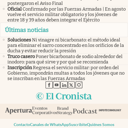
postergaron el Aviso Final
Oficial
Confirmado por las Fuerzas Armadas | En agosto
vuelve el servicio militar obligatorio y los jóvenes de
entre 18 y 39 años deben integrar el Ejército
Últimas noticias
Soluciones
Ni vinagre ni bicarbonato: el método ideal
para eliminar el sarro concentrado en los orificios de la
ducha y evitar reducir la presión
Truco casero
Poner bicarbonato de sodio alrededor del
inodoro: para qué sirve y por qué se recomienda
Inscripción
Regresa el servicio militar: por orden del
Gobierno, impondrán multas a todos los jóvenes que no
se inscriban en las Fuerzas Armadas
abre en nueva pestaña
abre en nueva pestaña
abre en nueva pestaña
abre en nueva pestaña
abre en nueva pestaña
Contacto
Canales de WhatsApp
Suscribite
Quiénes Somos