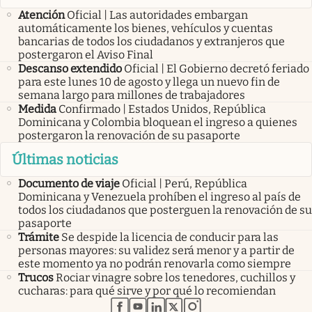
Atención
Oficial | Las autoridades embargan
automáticamente los bienes, vehículos y cuentas
bancarias de todos los ciudadanos y extranjeros que
postergaron el Aviso Final
Descanso extendido
Oficial | El Gobierno decretó feriado
para este lunes 10 de agosto y llega un nuevo fin de
semana largo para millones de trabajadores
Medida
Confirmado | Estados Unidos, República
Dominicana y Colombia bloquean el ingreso a quienes
postergaron la renovación de su pasaporte
Últimas noticias
Documento de viaje
Oficial | Perú, República
Dominicana y Venezuela prohíben el ingreso al país de
todos los ciudadanos que posterguen la renovación de su
pasaporte
Trámite
Se despide la licencia de conducir para las
personas mayores: su validez será menor y a partir de
este momento ya no podrán renovarla como siempre
Trucos
Rociar vinagre sobre los tenedores, cuchillos y
cucharas: para qué sirve y por qué lo recomiendan
abre en nueva pestaña
abre en nueva pestaña
abre en nueva pestaña
abre en nueva pestaña
abre en nueva pestaña