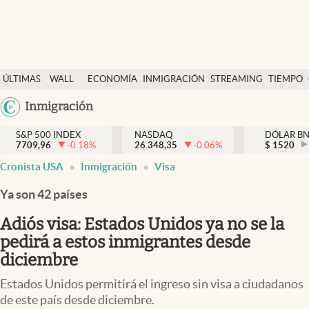
Últimas Noticias
ÚLTIMAS
WALL
ECONOMÍA
INMIGRACIÓN
STREAMING
TIEMPO
Finanzas y economía
NOTICIAS
STREET
Argentina
Inmigración
Wall Street y dólar
Y
España
Inmigración
DÓLAR
S&P 500 INDEX
NASDAQ
DÓLAR B
7709,96
-0.18
%
26.348,35
-0.06
%
México
$
1520
Trending
Cronista USA
Inmigración
Visa
USA
Tiempo
Colombia
Ya son 42 países
Uruguay
Ciencia y salud
Adiós visa: Estados Unidos ya no se la
Espiritual
pedirá a estos inmigrantes desde
diciembre
Streaming
Estados Unidos permitirá el ingreso sin visa a ciudadanos
PC y mobile
de este país desde diciembre.