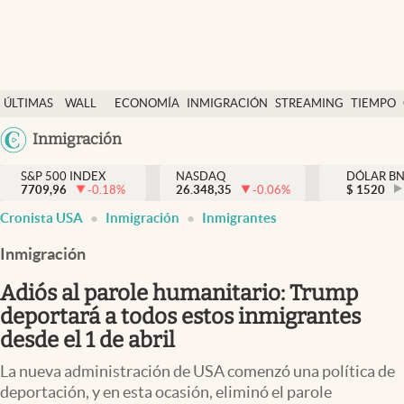
Últimas Noticias
ÚLTIMAS
WALL
ECONOMÍA
INMIGRACIÓN
STREAMING
TIEMPO
Finanzas y economía
NOTICIAS
STREET
Argentina
Inmigración
Wall Street y dólar
Y
España
Inmigración
DÓLAR
S&P 500 INDEX
NASDAQ
DÓLAR B
7709,96
-0.18
%
26.348,35
-0.06
%
México
$
1520
Trending
Cronista USA
Inmigración
Inmigrantes
USA
Tiempo
Colombia
Inmigración
Uruguay
Ciencia y salud
Adiós al parole humanitario: Trump
Espiritual
deportará a todos estos inmigrantes
desde el 1 de abril
Streaming
La nueva administración de USA comenzó una política de
PC y mobile
deportación, y en esta ocasión, eliminó el parole