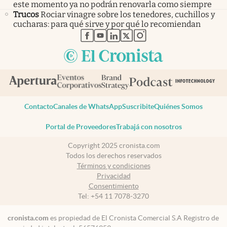
este momento ya no podrán renovarla como siempre
Trucos
Rociar vinagre sobre los tenedores, cuchillos y
cucharas: para qué sirve y por qué lo recomiendan
abre en nueva pestaña
abre en nueva pestaña
abre en nueva pestaña
abre en nueva pestaña
abre en nueva pestaña
Contacto
Canales de WhatsApp
Suscribite
Quiénes Somos
Portal de Proveedores
Trabajá con nosotros
Copyright 2025 cronista.com
Todos los derechos reservados
Términos y condiciones
Privacidad
Consentimiento
Tel:
+54 11 7078-3270
cronista.com
es propiedad de El Cronista Comercial S.A Registro de