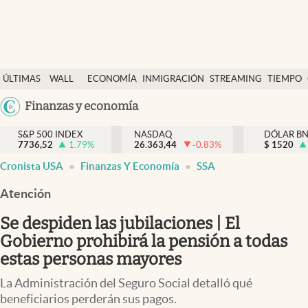
Últimas Noticias
ÚLTIMAS
WALL
ECONOMÍA
INMIGRACIÓN
STREAMING
TIEMPO
Finanzas y economía
NOTICIAS
STREET
Argentina
Finanzas y economía
Wall Street y dólar
Y
España
Inmigración
DÓLAR
S&P 500 INDEX
NASDAQ
DÓLAR B
7736,52
1.79
%
26.363,44
-0.83
%
México
$
1520
Trending
Cronista USA
Finanzas Y Economía
SSA
USA
Tiempo
Colombia
Atención
Uruguay
Ciencia y salud
Se despiden las jubilaciones | El
Espiritual
Gobierno prohibirá la pensión a todas
estas personas mayores
Streaming
La Administración del Seguro Social detalló qué
PC y mobile
beneficiarios perderán sus pagos.