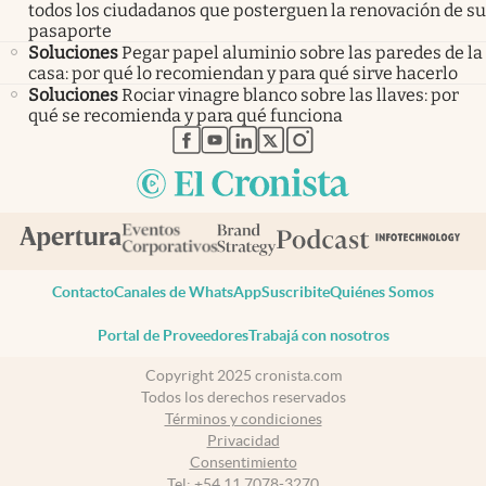
todos los ciudadanos que posterguen la renovación de su
pasaporte
Soluciones
Pegar papel aluminio sobre las paredes de la
casa: por qué lo recomiendan y para qué sirve hacerlo
Soluciones
Rociar vinagre blanco sobre las llaves: por
qué se recomienda y para qué funciona
abre en nueva pestaña
abre en nueva pestaña
abre en nueva pestaña
abre en nueva pestaña
abre en nueva pestaña
Contacto
Canales de WhatsApp
Suscribite
Quiénes Somos
Portal de Proveedores
Trabajá con nosotros
Copyright 2025 cronista.com
Todos los derechos reservados
Términos y condiciones
Privacidad
Consentimiento
Tel:
+54 11 7078-3270