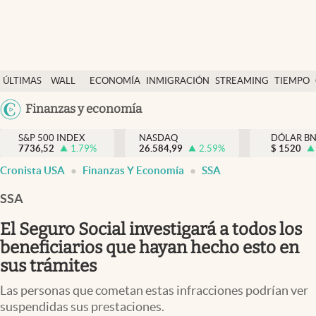
Últimas Noticias
ÚLTIMAS
WALL
ECONOMÍA
INMIGRACIÓN
STREAMING
TIEMPO
Finanzas y economía
NOTICIAS
STREET
Argentina
Finanzas y economía
Wall Street y dólar
Y
España
Inmigración
DÓLAR
S&P 500 INDEX
NASDAQ
DÓLAR B
7736,52
1.79
%
26.584,99
2.59
%
México
$
1520
Trending
Cronista USA
Finanzas Y Economía
SSA
USA
Tiempo
Colombia
SSA
Uruguay
Ciencia y salud
El Seguro Social investigará a todos los
Espiritual
beneficiarios que hayan hecho esto en
sus trámites
Streaming
Las personas que cometan estas infracciones podrían ver
PC y mobile
suspendidas sus prestaciones.