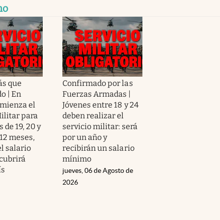
mo
ás que
Confirmado por las
o | En
Fuerzas Armadas |
omienza el
Jóvenes entre 18 y 24
ilitar para
deben realizar el
s de 19, 20 y
servicio militar: será
 12 meses,
por un año y
l salario
recibirán un salario
cubrirá
mínimo
ís
jueves, 06 de Agosto de
2026