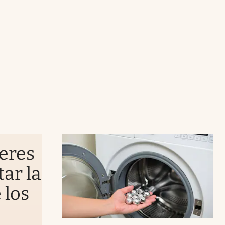
leres
tar la
 los