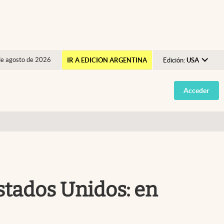
de agosto de 2026
IR A EDICIÓN ARGENTINA
Edición:
USA
Argentina
Acceder
España
México
USA
Colombia
Uruguay
Estados Unidos: en