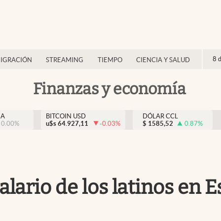
8 
IGRACIÓN
STREAMING
TIEMPO
CIENCIA Y SALUD
Finanzas y economía
NA
BITCOIN USD
DÓLAR CCL
0.00
%
u$s
64.927,11
-0.03
%
$
1585,52
0.87
%
alario de los latinos en 