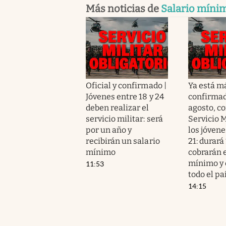
Más noticias de
Salario míni
Oficial y confirmado |
Ya está m
Jóvenes entre 18 y 24
confirmad
deben realizar el
agosto, c
servicio militar: será
Servicio M
por un año y
los jóvene
recibirán un salario
21: durará
mínimo
cobrarán e
mínimo y 
11:53
todo el pa
14:15