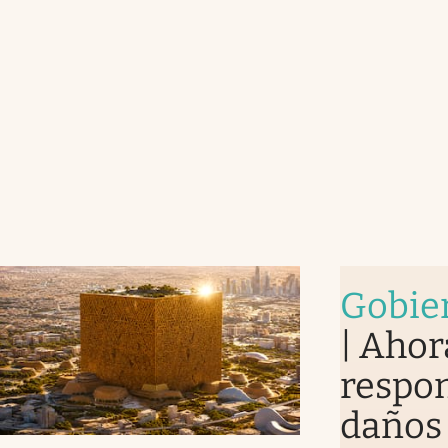
Gobie
| Ahor
respon
daños 