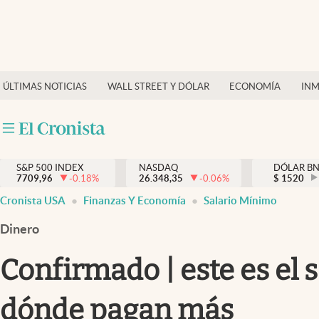
Últimas Noticias
Finanzas y economía
ÚLTIMAS NOTICIAS
WALL STREET Y DÓLAR
ECONOMÍA
INM
Wall Street y dólar
Inmigración
Trending
S&P 500 INDEX
NASDAQ
DÓLAR B
7709,96
-0.18
%
26.348,35
-0.06
%
$
1520
Tiempo
Cronista USA
Finanzas Y Economía
Salario Mínimo
Ciencia y salud
Dinero
Espiritual
Confirmado | este es el s
Streaming
dónde pagan más
PC y mobile