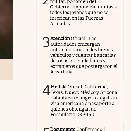
militar: por orden del
Gobierno, impondrán multas a
todos los jóvenes que no se
inscriban en las Fuerzas
Armadas
3
Atención
Oficial | Las
autoridades embargan
automáticamente los bienes,
vehículos y cuentas bancarias
de todos los ciudadanos y
extranjeros que postergaron el
Aviso Final
4
Medida
Oficial |California,
Texas, Nuevo México y Arizona
habilitarán el ingreso legal sin
visa americana o pasaporte a
quienes obtengan un
Formulario DSP-150
Documento
Confirmado |