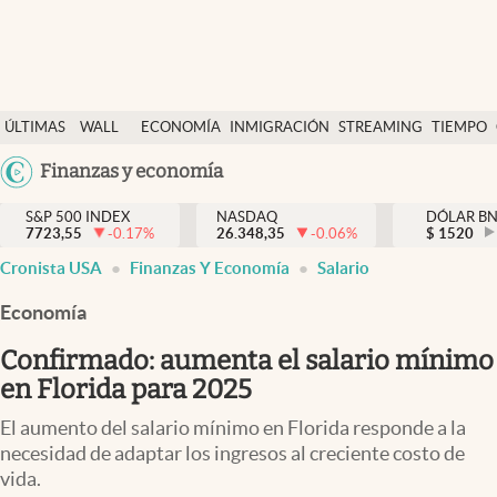
Últimas Noticias
ÚLTIMAS
WALL
ECONOMÍA
INMIGRACIÓN
STREAMING
TIEMPO
Finanzas y economía
NOTICIAS
STREET
Argentina
Finanzas y economía
Wall Street y dólar
Y
España
Inmigración
DÓLAR
S&P 500 INDEX
NASDAQ
DÓLAR B
7723,55
-0.17
%
26.348,35
-0.06
%
México
$
1520
Trending
Cronista USA
Finanzas Y Economía
Salario
USA
Tiempo
Colombia
Economía
Uruguay
Ciencia y salud
Confirmado: aumenta el salario mínimo
Espiritual
en Florida para 2025
Streaming
El aumento del salario mínimo en Florida responde a la
necesidad de adaptar los ingresos al creciente costo de
PC y mobile
vida.