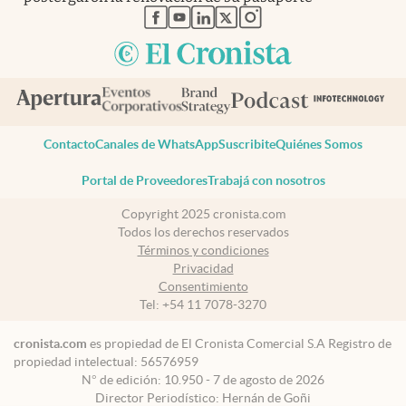
abre en nueva pestaña
abre en nueva pestaña
abre en nueva pestaña
abre en nueva pestaña
abre en nueva pestaña
Contacto
Canales de WhatsApp
Suscribite
Quiénes Somos
Portal de Proveedores
Trabajá con nosotros
Copyright 2025 cronista.com
Todos los derechos reservados
Términos y condiciones
Privacidad
Consentimiento
Tel:
+54 11 7078-3270
cronista.com
es propiedad de El Cronista Comercial S.A Registro de
propiedad intelectual: 56576959
N° de edición: 10.950 - 7 de agosto de 2026
Director Periodístico: Hernán de Goñi