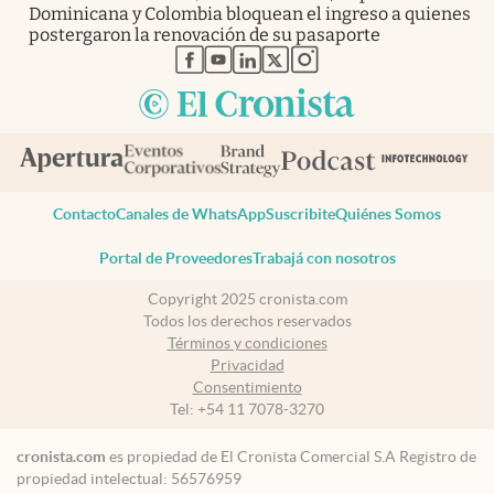
Dominicana y Colombia bloquean el ingreso a quienes
postergaron la renovación de su pasaporte
abre en nueva pestaña
abre en nueva pestaña
abre en nueva pestaña
abre en nueva pestaña
abre en nueva pestaña
Contacto
Canales de WhatsApp
Suscribite
Quiénes Somos
Portal de Proveedores
Trabajá con nosotros
Copyright 2025 cronista.com
Todos los derechos reservados
Términos y condiciones
Privacidad
Consentimiento
Tel:
+54 11 7078-3270
cronista.com
es propiedad de El Cronista Comercial S.A Registro de
propiedad intelectual: 56576959