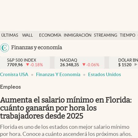
Últimas Noticias
ÚLTIMAS
WALL
ECONOMÍA
INMIGRACIÓN
STREAMING
TIEMPO
Finanzas y economía
NOTICIAS
STREET
Argentina
Finanzas y economía
Wall Street y dólar
Y
España
Inmigración
DÓLAR
S&P 500 INDEX
NASDAQ
DÓLAR B
7709,96
-0.18
%
26.348,35
-0.06
%
México
$
1520
Trending
Cronista USA
Finanzas Y Economía
Estados Unidos
USA
Tiempo
Colombia
Empleos
Uruguay
Ciencia y salud
Aumenta el salario mínimo en Florida:
Espiritual
cuánto ganarán por hora los
trabajadores desde 2025
Streaming
Florida es uno de los estados con mejor salario mínimo
PC y mobile
por hora. Conoce a cuánto ascenderá los próximos años.