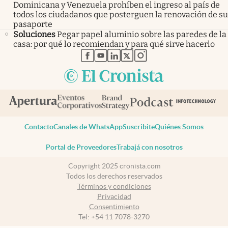
Dominicana y Venezuela prohíben el ingreso al país de
todos los ciudadanos que posterguen la renovación de su
pasaporte
Soluciones
Pegar papel aluminio sobre las paredes de la
casa: por qué lo recomiendan y para qué sirve hacerlo
abre en nueva pestaña
abre en nueva pestaña
abre en nueva pestaña
abre en nueva pestaña
abre en nueva pestaña
Contacto
Canales de WhatsApp
Suscribite
Quiénes Somos
Portal de Proveedores
Trabajá con nosotros
Copyright 2025 cronista.com
Todos los derechos reservados
Términos y condiciones
Privacidad
Consentimiento
Tel:
+54 11 7078-3270