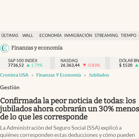
Últimas Noticias
ÚLTIMAS
WALL
ECONOMÍA
INMIGRACIÓN
STREAMING
TIEMPO
Finanzas y economía
NOTICIAS
STREET
Argentina
Finanzas y economía
Wall Street y dólar
Y
España
Inmigración
DÓLAR
S&P 500 INDEX
NASDAQ
DÓLAR B
7736,52
1.79
%
26.363,44
-0.83
%
México
$
1520
Trending
Cronista USA
Finanzas Y Economía
Jubilados
USA
Tiempo
Colombia
Gestión
Uruguay
Ciencia y salud
Confirmada la peor noticia de todas: los
Espiritual
jubilados ahora cobrarán un 30% menos
de lo que les corresponde
Streaming
La Administración del Seguro Social (SSA) explicó a
PC y mobile
quiénes corresponden estas deducciones y cómo pueden