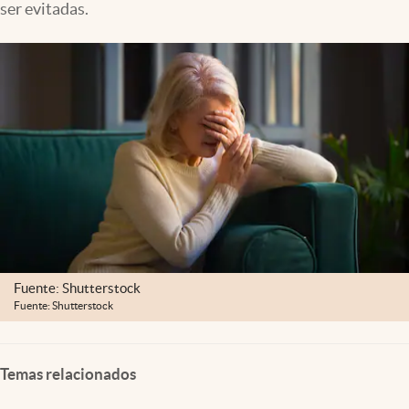
ser evitadas.
Lifestyle
USA
Fuente: Shutterstock
Fuente: Shutterstock
Temas relacionados