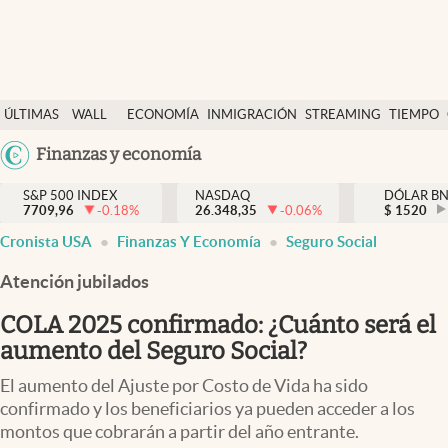
Últimas Noticias
ÚLTIMAS
WALL
ECONOMÍA
INMIGRACIÓN
STREAMING
TIEMPO
Finanzas y economía
NOTICIAS
STREET
Argentina
Finanzas y economía
Wall Street y dólar
Y
España
Inmigración
DÓLAR
S&P 500 INDEX
NASDAQ
DÓLAR B
7709,96
-0.18
%
26.348,35
-0.06
%
México
$
1520
Trending
Cronista USA
Finanzas Y Economía
Seguro Social
USA
Tiempo
Colombia
Atención jubilados
Uruguay
Ciencia y salud
COLA 2025 confirmado: ¿Cuánto será el
Espiritual
aumento del Seguro Social?
Streaming
El aumento del Ajuste por Costo de Vida ha sido
confirmado y los beneficiarios ya pueden acceder a los
PC y mobile
montos que cobrarán a partir del año entrante.