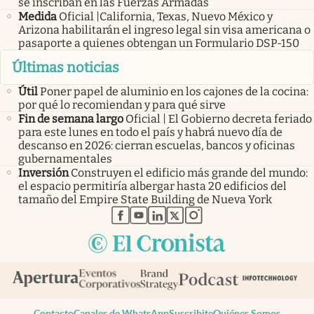
se inscriban en las Fuerzas Armadas
Medida
Oficial |California, Texas, Nuevo México y
Arizona habilitarán el ingreso legal sin visa americana o
pasaporte a quienes obtengan un Formulario DSP-150
Últimas noticias
Útil
Poner papel de aluminio en los cajones de la cocina:
por qué lo recomiendan y para qué sirve
Fin de semana largo
Oficial | El Gobierno decreta feriado
para este lunes en todo el país y habrá nuevo día de
descanso en 2026: cierran escuelas, bancos y oficinas
gubernamentales
Inversión
Construyen el edificio más grande del mundo:
el espacio permitiría albergar hasta 20 edificios del
tamaño del Empire State Building de Nueva York
abre en nueva pestaña
abre en nueva pestaña
abre en nueva pestaña
abre en nueva pestaña
abre en nueva pestaña
Contacto
Canales de WhatsApp
Suscribite
Quiénes Somos