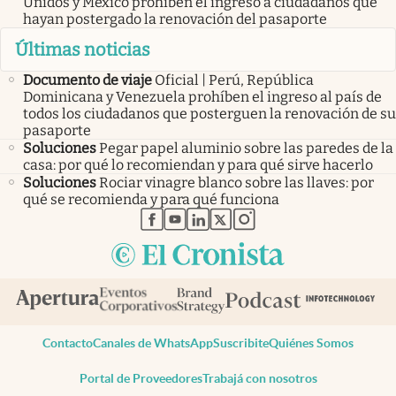
Unidos y México prohíben el ingreso a ciudadanos que
hayan postergado la renovación del pasaporte
Últimas noticias
Documento de viaje
Oficial | Perú, República
Dominicana y Venezuela prohíben el ingreso al país de
todos los ciudadanos que posterguen la renovación de su
pasaporte
Soluciones
Pegar papel aluminio sobre las paredes de la
casa: por qué lo recomiendan y para qué sirve hacerlo
Soluciones
Rociar vinagre blanco sobre las llaves: por
qué se recomienda y para qué funciona
abre en nueva pestaña
abre en nueva pestaña
abre en nueva pestaña
abre en nueva pestaña
abre en nueva pestaña
Contacto
Canales de WhatsApp
Suscribite
Quiénes Somos
Portal de Proveedores
Trabajá con nosotros