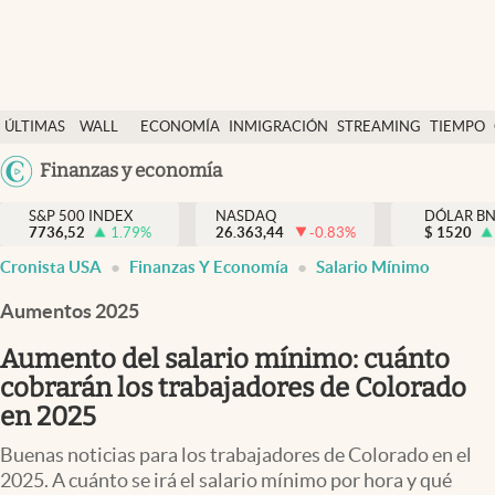
Últimas Noticias
ÚLTIMAS
WALL
ECONOMÍA
INMIGRACIÓN
STREAMING
TIEMPO
Finanzas y economía
NOTICIAS
STREET
Argentina
Finanzas y economía
Wall Street y dólar
Y
España
Inmigración
DÓLAR
S&P 500 INDEX
NASDAQ
DÓLAR B
7736,52
1.79
%
26.363,44
-0.83
%
México
$
1520
Trending
Cronista USA
Finanzas Y Economía
Salario Mínimo
USA
Tiempo
Colombia
Aumentos 2025
Uruguay
Ciencia y salud
Aumento del salario mínimo: cuánto
Espiritual
cobrarán los trabajadores de Colorado
en 2025
Streaming
Buenas noticias para los trabajadores de Colorado en el
PC y mobile
2025. A cuánto se irá el salario mínimo por hora y qué