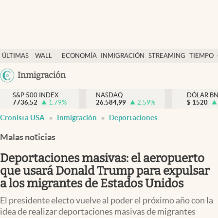
Últimas Noticias
ÚLTIMAS
WALL
ECONOMÍA
INMIGRACIÓN
STREAMING
TIEMPO
Finanzas y economía
NOTICIAS
STREET
Argentina
Inmigración
Wall Street y dólar
Y
España
Inmigración
DÓLAR
S&P 500 INDEX
NASDAQ
DÓLAR B
7736,52
1.79
%
26.584,99
2.59
%
México
$
1520
Trending
Cronista USA
Inmigración
Deportaciones
USA
Tiempo
Colombia
Malas noticias
Uruguay
Ciencia y salud
Deportaciones masivas: el aeropuerto
Espiritual
que usará Donald Trump para expulsar
a los migrantes de Estados Unidos
Streaming
El presidente electo vuelve al poder el próximo año con la
PC y mobile
idea de realizar deportaciones masivas de migrantes