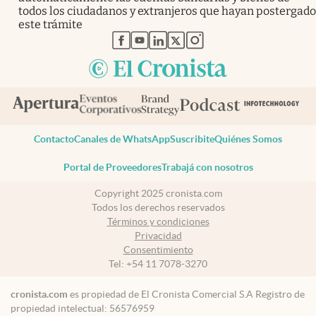
todos los ciudadanos y extranjeros que hayan postergado
este trámite
abre en nueva pestaña
abre en nueva pestaña
abre en nueva pestaña
abre en nueva pestaña
abre en nueva pestaña
Contacto
Canales de WhatsApp
Suscribite
Quiénes Somos
Portal de Proveedores
Trabajá con nosotros
Copyright 2025 cronista.com
Todos los derechos reservados
Términos y condiciones
Privacidad
Consentimiento
Tel:
+54 11 7078-3270
cronista.com
es propiedad de El Cronista Comercial S.A Registro de
propiedad intelectual: 56576959