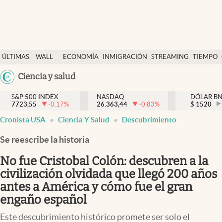
Últimas Noticias
ÚLTIMAS
WALL
ECONOMÍA
INMIGRACIÓN
STREAMING
TIEMPO
Finanzas y economía
NOTICIAS
STREET
Argentina
Ciencia y salud
Wall Street y dólar
Y
España
Inmigración
DÓLAR
S&P 500 INDEX
NASDAQ
DÓLAR B
7723,55
-0.17
%
26.363,44
-0.83
%
México
$
1520
Trending
Cronista USA
Ciencia Y Salud
Descubrimiento
USA
Tiempo
Colombia
Se reescribe la historia
Uruguay
Ciencia y salud
No fue Cristobal Colón: descubren a la
Espiritual
civilización olvidada que llegó 200 años
antes a América y cómo fue el gran
Streaming
engaño español
PC y mobile
Este descubrimiento histórico promete ser solo el