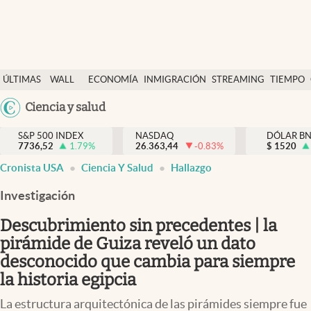
Últimas Noticias
ÚLTIMAS
WALL
ECONOMÍA
INMIGRACIÓN
STREAMING
TIEMPO
Finanzas y economía
NOTICIAS
STREET
Argentina
Ciencia y salud
Wall Street y dólar
Y
España
Inmigración
DÓLAR
S&P 500 INDEX
NASDAQ
DÓLAR B
7736,52
1.79
%
26.363,44
-0.83
%
México
$
1520
Trending
Cronista USA
Ciencia Y Salud
Hallazgo
USA
Tiempo
Colombia
Investigación
Uruguay
Ciencia y salud
Descubrimiento sin precedentes | la
Espiritual
pirámide de Guiza reveló un dato
desconocido que cambia para siempre
Streaming
la historia egipcia
PC y mobile
La estructura arquitectónica de las pirámides siempre fue