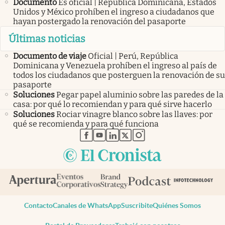
Documento
Es oficial | República Dominicana, Estados
Unidos y México prohíben el ingreso a ciudadanos que
hayan postergado la renovación del pasaporte
Últimas noticias
Documento de viaje
Oficial | Perú, República
Dominicana y Venezuela prohíben el ingreso al país de
todos los ciudadanos que posterguen la renovación de su
pasaporte
Soluciones
Pegar papel aluminio sobre las paredes de la
casa: por qué lo recomiendan y para qué sirve hacerlo
Soluciones
Rociar vinagre blanco sobre las llaves: por
qué se recomienda y para qué funciona
abre en nueva pestaña
abre en nueva pestaña
abre en nueva pestaña
abre en nueva pestaña
abre en nueva pestaña
Contacto
Canales de WhatsApp
Suscribite
Quiénes Somos