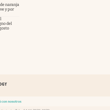
 de naranja
rve y por
l
no del
gosto
á con nosotros