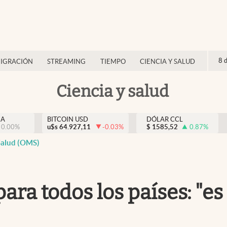
8 
IGRACIÓN
STREAMING
TIEMPO
CIENCIA Y SALUD
Ciencia y salud
NA
BITCOIN USD
DÓLAR CCL
0.00
%
u$s
64.927,11
-0.03
%
$
1585,52
0.87
%
Salud (OMS)
ra todos los países: "es 