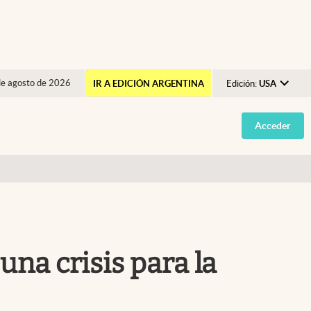
de agosto de 2026
IR A EDICIÓN ARGENTINA
Edición:
USA
Argentina
Acceder
España
México
USA
Colombia
Uruguay
una crisis para la