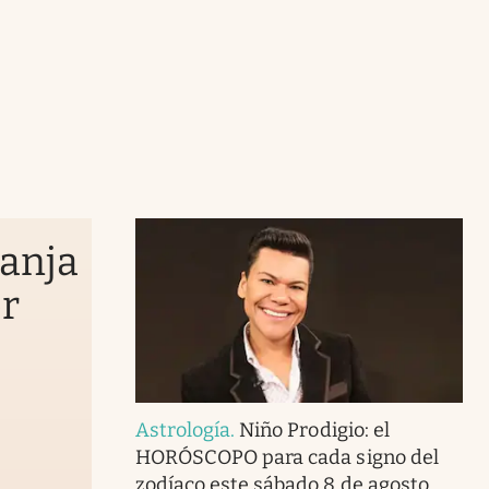
ranja
or
Astrología
.
Niño Prodigio: el
HORÓSCOPO para cada signo del
zodíaco este sábado 8 de agosto