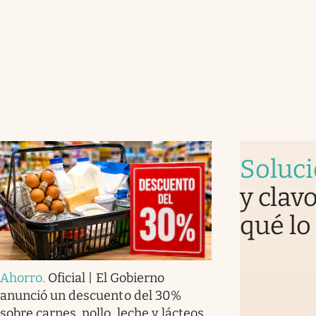
Soluc
y clav
qué lo
Ahorro
.
Oficial | El Gobierno
anunció un descuento del 30%
sobre carnes, pollo, leche y lácteos