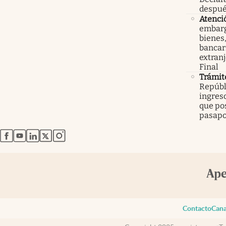
despué
Atenci
embarg
bienes,
bancari
extranj
Final
Trámit
Repúbl
ingreso
que po
pasapo
abre en nueva pestaña
abre en nueva pestaña
abre en nueva pestaña
abre en nueva pestaña
abre en nueva pestaña
Contacto
Cana