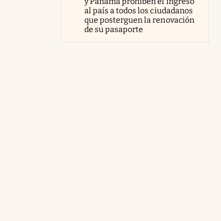
y Panamá prohíben el ingreso
al país a todos los ciudadanos
que posterguen la renovación
de su pasaporte