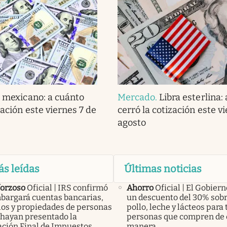
 mexicano: a cuánto
Mercado
.
Libra esterlina:
zación este viernes 7 de
cerró la cotización este v
agosto
ás leídas
Últimas noticias
forzoso
Oficial | IRS confirmó
Ahorro
Oficial | El Gobier
bargará cuentas bancarias,
un descuento del 30% sobr
los y propiedades de personas
pollo, leche y lácteos para 
 hayan presentado la
personas que compren de 
ación Final de Impuestos
manera