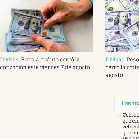
Divisas
.
Euro: a cuánto cerró la
Divisas
.
Peso
cotización este viernes 7 de agosto
cerró la coti
agosto
Las m
Cobro 
que em
vehícu
que no
Declar