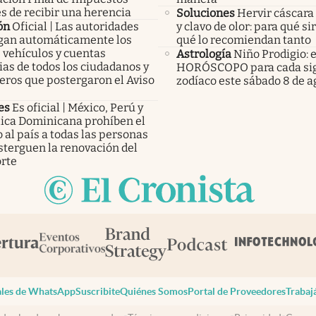
s de recibir una herencia
Soluciones
Hervir cáscara
ón
Oficial | Las autoridades
y clavo de olor: para qué si
an automáticamente los
qué lo recomiendan tanto
 vehículos y cuentas
Astrología
Niño Prodigio: e
as de todos los ciudadanos y
HORÓSCOPO para cada sig
eros que postergaron el Aviso
zodíaco este sábado 8 de a
es
Es oficial | México, Perú y
ica Dominicana prohíben el
 al país a todas las personas
sterguen la renovación del
rte
les de WhatsApp
Suscribite
Quiénes Somos
Portal de Proveedores
Trabaj