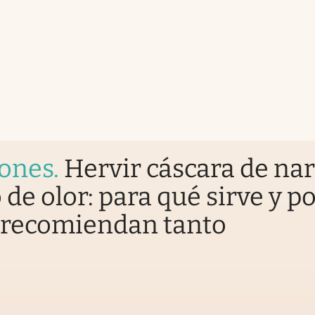
iones
.
Hervir cáscara de na
o de olor: para qué sirve y p
 recomiendan tanto