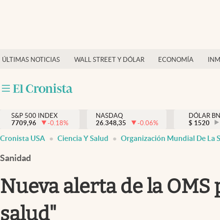
Últimas Noticias
Finanzas y economía
ÚLTIMAS NOTICIAS
WALL STREET Y DÓLAR
ECONOMÍA
INM
Wall Street y dólar
Inmigración
Trending
S&P 500 INDEX
NASDAQ
DÓLAR B
7709,96
-0.18
%
26.348,35
-0.06
%
$
1520
Tiempo
Cronista USA
Ciencia Y Salud
Organización Mundial De La 
Ciencia y salud
Sanidad
Espiritual
Nueva alerta de la OMS pa
Streaming
salud"
PC y mobile