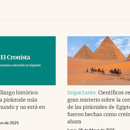
llazgo histórico:
Impactante
.
Científicos r
la pirámide más
gran misterio sobre la co
mundo y no está en
de las pirámides de Egipt
fueron hechas como creí
ahora
yo de 2025
lunes, 05 de Mayo de 2025