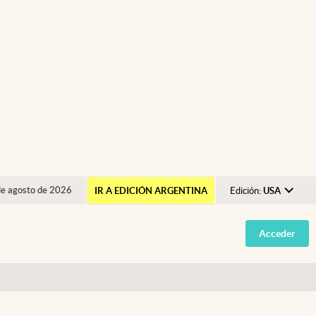
de agosto de 2026
IR A EDICIÓN ARGENTINA
Edición:
USA
Argentina
Acceder
España
México
USA
Colombia