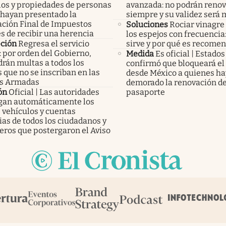
los y propiedades de personas
avanzada: no podrán reno
 hayan presentado la
siempre y su validez será
ación Final de Impuestos
Soluciones
Rociar vinagre
s de recibir una herencia
los espejos con frecuencia
pción
Regresa el servicio
sirve y por qué es recome
: por orden del Gobierno,
Medida
Es oficial | Estado
rán multas a todos los
confirmó que bloqueará el
 que no se inscriban en las
desde México a quienes h
s Armadas
demorado la renovación de
ón
Oficial | Las autoridades
pasaporte
an automáticamente los
 vehículos y cuentas
as de todos los ciudadanos y
eros que postergaron el Aviso