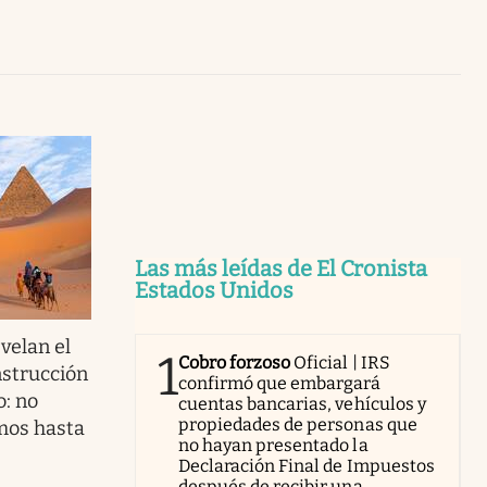
Uruguay
Las más leídas de El Cronista
Estados Unidos
evelan el
1
Cobro forzoso
Oficial | IRS
nstrucción
confirmó que embargará
o: no
cuentas bancarias, vehículos y
propiedades de personas que
mos hasta
no hayan presentado la
Declaración Final de Impuestos
después de recibir una