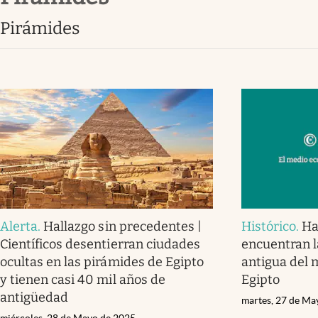
Lifestyle
Pirámides
Alerta
.
Hallazgo sin precedentes |
Histórico
.
Ha
Científicos desentierran ciudades
encuentran 
ocultas en las pirámides de Egipto
antigua del 
y tienen casi 40 mil años de
Egipto
antigüedad
martes, 27 de Ma
miércoles, 28 de Mayo de 2025