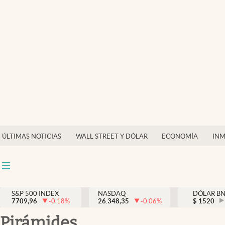
Últimas Noticias
Finanzas y economía
Wall Street y dólar
Inmigración
Trending
Tiempo
ÚLTIMAS NOTICIAS
WALL STREET Y DÓLAR
ECONOMÍA
INM
Ciencia y salud
Espiritual
Streaming
S&P 500 INDEX
NASDAQ
DÓLAR B
7709,96
-0.18
%
26.348,35
-0.06
%
$
1520
PC y mobile
Pirámides