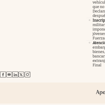
vehícu
que no
Declar
despué
Inscri
militar
impond
jóvenes
Fuerza
Atenci
embarg
bienes,
bancari
extranj
Final
abre en nueva pestaña
abre en nueva pestaña
abre en nueva pestaña
abre en nueva pestaña
abre en nueva pestaña