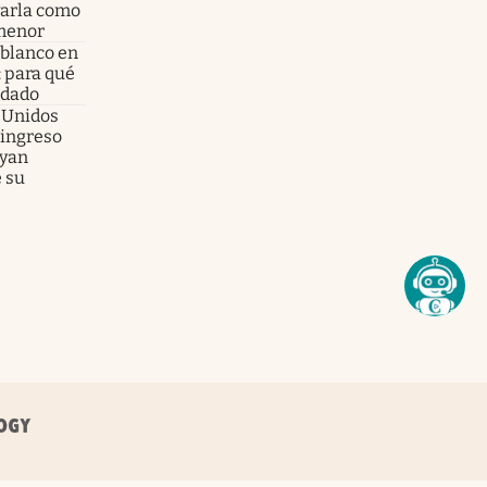
varla como
 menor
 blanco en
: para qué
ndado
s Unidos
 ingreso
ayan
 su