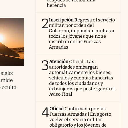
herencia
2
Inscripción
Regresa el servicio
militar: por orden del
Gobierno, impondrán multas a
todos los jóvenes que no se
inscriban en las Fuerzas
Armadas
3
Atención
Oficial | Las
autoridades embargan
automáticamente los bienes,
siglo:
vehículos y cuentas bancarias
ámide
de todos los ciudadanos y
 oculta
extranjeros que postergaron el
Aviso Final
4
Oficial
Confirmado por las
Fuerzas Armadas | En agosto
vuelve el servicio militar
obligatorio y los jóvenes de