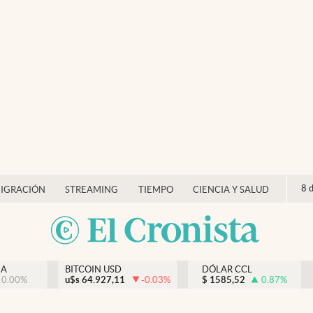
8 
IGRACIÓN
STREAMING
TIEMPO
CIENCIA Y SALUD
NA
BITCOIN USD
DÓLAR CCL
0.00
%
u$s
64.927,11
-0.03
%
$
1585,52
0.87
%