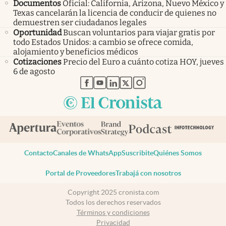
Documentos
Oficial: California, Arizona, Nuevo México y
Texas cancelarán la licencia de conducir de quienes no
demuestren ser ciudadanos legales
Oportunidad
Buscan voluntarios para viajar gratis por
todo Estados Unidos: a cambio se ofrece comida,
alojamiento y beneficios médicos
Cotizaciones
Precio del Euro a cuánto cotiza HOY, jueves
6 de agosto
abre en nueva pestaña
abre en nueva pestaña
abre en nueva pestaña
abre en nueva pestaña
abre en nueva pestaña
Contacto
Canales de WhatsApp
Suscribite
Quiénes Somos
Portal de Proveedores
Trabajá con nosotros
Copyright 2025 cronista.com
Todos los derechos reservados
Términos y condiciones
Privacidad