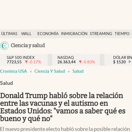
Últimas Noticias
ÚLTIMAS
WALL
ECONOMÍA
INMIGRACIÓN
STREAMING
TIEMPO
Finanzas y economía
NOTICIAS
STREET
Argentina
Ciencia y salud
Wall Street y dólar
Y
España
Inmigración
DÓLAR
S&P 500 INDEX
NASDAQ
DÓLAR B
7723,55
-0.17
%
26.363,44
-0.83
%
México
$
1520
Trending
Cronista USA
Ciencia Y Salud
Salud
USA
Tiempo
Colombia
Salud
Uruguay
Ciencia y salud
Donald Trump habló sobre la relación
Espiritual
entre las vacunas y el autismo en
Estados Unidos: "vamos a saber qué es
Streaming
bueno y qué no"
PC y mobile
El nuevo presidente electo habló sobre la posible relación