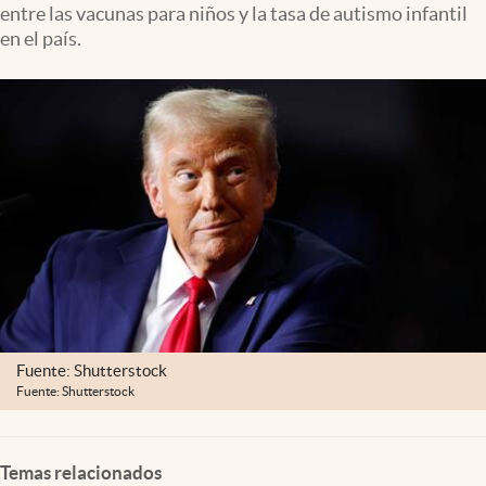
entre las vacunas para niños y la tasa de autismo infantil
Lifestyle
en el país.
USA
Fuente: Shutterstock
Fuente: Shutterstock
Temas relacionados