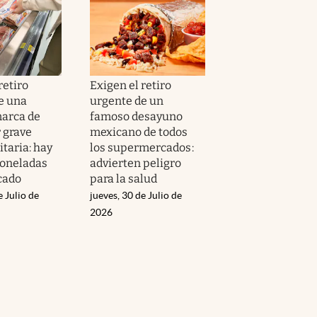
retiro
Exigen el retiro
e una
urgente de un
arca de
famoso desayuno
 grave
mexicano de todos
itaria: hay
los supermercados:
toneladas
advierten peligro
cado
para la salud
e Julio de
jueves, 30 de Julio de
2026