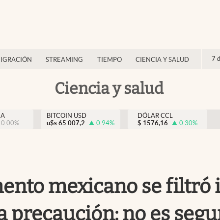
7 
IGRACIÓN
STREAMING
TIEMPO
CIENCIA Y SALUD
Ciencia y salud
NA
BITCOIN USD
DÓLAR CCL
0.00
%
u$s
65.007,2
0.94
%
$
1576,16
0.30
%
nto mexicano se filtró i
 precaución: no es segu