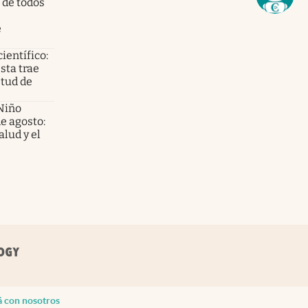
 de todos
e
científico:
sta trae
etud de
Niño
de agosto:
alud y el
á con nosotros