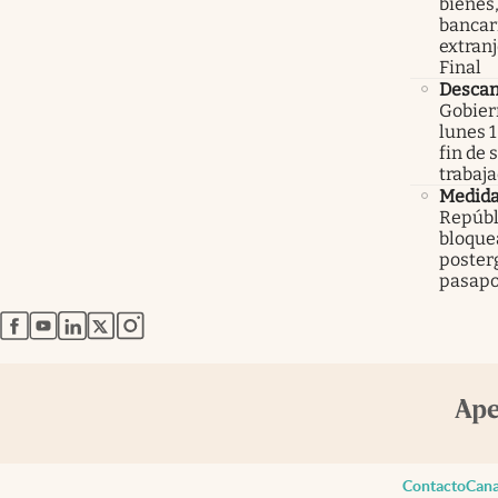
bienes,
bancari
extranj
Final
Descan
Gobier
lunes 1
fin de
trabaj
Medid
Repúbl
bloque
poster
pasapo
abre en nueva pestaña
abre en nueva pestaña
abre en nueva pestaña
abre en nueva pestaña
abre en nueva pestaña
Contacto
Cana