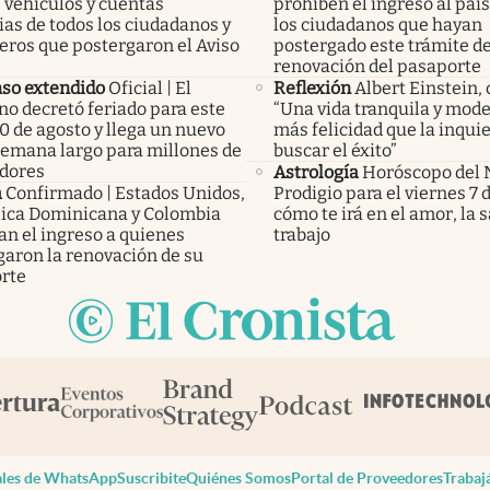
 vehículos y cuentas
prohíben el ingreso al país
as de todos los ciudadanos y
los ciudadanos que hayan
eros que postergaron el Aviso
postergado este trámite d
renovación del pasaporte
so extendido
Oficial | El
Reflexión
Albert Einstein, 
no decretó feriado para este
“Una vida tranquila y mode
0 de agosto y llega un nuevo
más felicidad que la inqui
 semana largo para millones de
buscar el éxito”
adores
Astrología
Horóscopo del 
a
Confirmado | Estados Unidos,
Prodigio para el viernes 7 
ica Dominicana y Colombia
cómo te irá en el amor, la s
an el ingreso a quienes
trabajo
garon la renovación de su
rte
les de WhatsApp
Suscribite
Quiénes Somos
Portal de Proveedores
Trabaj