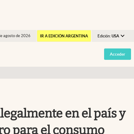
de agosto de 2026
IR A EDICIÓN ARGENTINA
Edición:
USA
Argentina
Acceder
España
México
USA
Colombia
Uruguay
legalmente en el país y
ro para el consumo