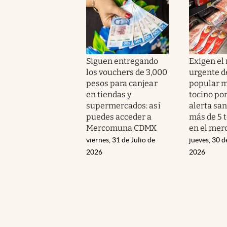
Siguen entregando
Exigen el 
los vouchers de 3,000
urgente d
pesos para canjear
popular m
en tiendas y
tocino por
supermercados: así
alerta san
puedes acceder a
más de 5 
Mercomuna CDMX
en el mer
viernes, 31 de Julio de
jueves, 30 d
2026
2026