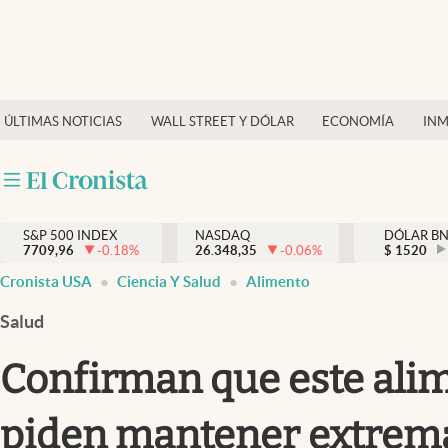
Últimas Noticias
Finanzas y economía
ÚLTIMAS NOTICIAS
WALL STREET Y DÓLAR
ECONOMÍA
INM
Wall Street y dólar
Inmigración
Trending
S&P 500 INDEX
NASDAQ
DÓLAR B
7709,96
-0.18
%
26.348,35
-0.06
%
$
1520
Tiempo
Cronista USA
Ciencia Y Salud
Alimento
Ciencia y salud
Salud
Espiritual
Confirman que este alime
Streaming
piden mantener extrema
PC y mobile