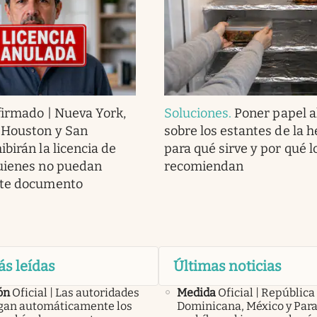
irmado | Nueva York,
Soluciones
.
Poner papel 
 Houston y San
sobre los estantes de la h
birán la licencia de
para qué sirve y por qué l
uienes no puedan
recomiendan
ste documento
ás leídas
Últimas noticias
ón
Oficial | Las autoridades
Medida
Oficial | República
an automáticamente los
Dominicana, México y Par