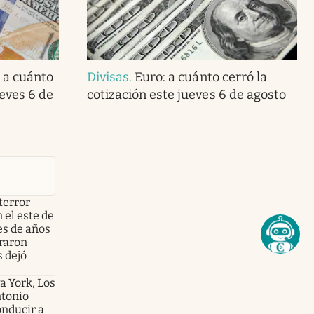
 a cuánto
Divisas
.
Euro: a cuánto cerró la
ueves 6 de
cotización este jueves 6 de agosto
terror
 el este de
es de años
graron
s dejó
a York, Los
ntonio
onducir a