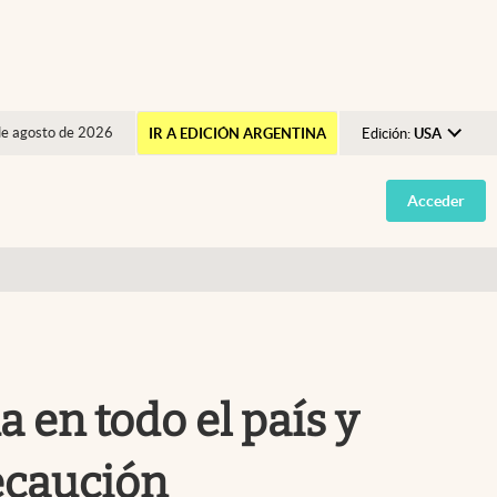
de agosto de 2026
IR A EDICIÓN ARGENTINA
Edición:
USA
Argentina
Acceder
España
México
USA
Colombia
Uruguay
 en todo el país y
ecaución