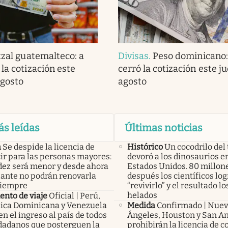
zal guatemalteco: a
Divisas
.
Peso dominicano:
la cotización este
cerró la cotización este j
agosto
agosto
ás leídas
Últimas noticias
a
Se despide la licencia de
Histórico
Un cocodrilo del 
ir para las personas mayores:
devoró a los dinosaurios en
idez será menor y desde ahora
Estados Unidos. 80 millon
lante no podrán renovarla
después los científicos lo
siempre
“revivirlo” y el resultado lo
helados
nto de viaje
Oficial | Perú,
ica Dominicana y Venezuela
Medida
Confirmado | Nuev
n el ingreso al país de todos
Ángeles, Houston y San A
udadanos que posterguen la
prohibirán la licencia de c