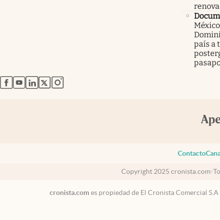
renova
Docume
México
Domini
país a 
poster
pasapo
abre en nueva pestaña
abre en nueva pestaña
abre en nueva pestaña
abre en nueva pestaña
abre en nueva pestaña
Contacto
Cana
Copyright 2025 cronista.com
To
cronista.com
es propiedad de El Cronista Comercial S.A
USA