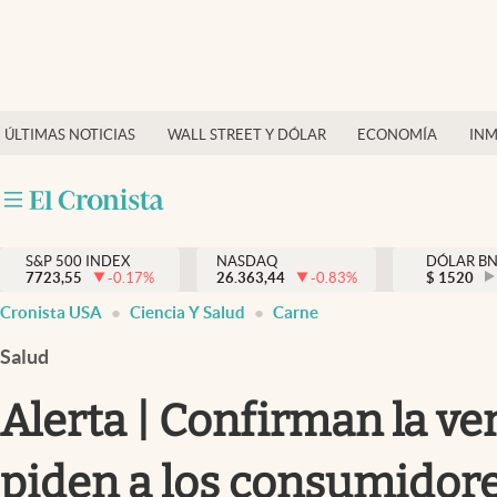
Últimas Noticias
Finanzas y economía
ÚLTIMAS NOTICIAS
WALL STREET Y DÓLAR
ECONOMÍA
INM
Wall Street y dólar
Inmigración
Trending
S&P 500 INDEX
NASDAQ
DÓLAR B
7723,55
-0.17
%
26.363,44
-0.83
%
$
1520
Tiempo
Cronista USA
Ciencia Y Salud
Carne
Ciencia y salud
Salud
Espiritual
Alerta | Confirman la ve
Streaming
piden a los consumidor
PC y mobile