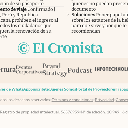
ción de su pasaporte
quienes no puedan presen
documento
nto de viaje
Confirmado |
, Perú y República
Soluciones
Poner papel a
cana prohíben el ingreso al
sobre los estantes de la he
todos los ciudadanos que
para qué sirve y por qué lo
guen la renovación de su
recomiendan
rte
les de WhatsApp
Suscribite
Quiénes Somos
Portal de Proveedores
Trabaj
dos los derechos reservados
Términos y condiciones
Privacidad
Consen
 Registro de propiedad intelectual: 56576959
N° de edición: 10.949 - 6 