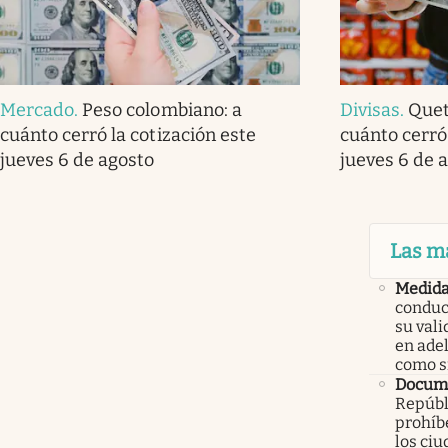
Mercado
.
Peso colombiano: a
Divisas
.
Quet
cuánto cerró la cotización este
cuánto cerró 
jueves 6 de agosto
jueves 6 de 
Las m
Medid
conduc
su val
en ade
como 
Docume
Repúbl
prohíbe
los ci