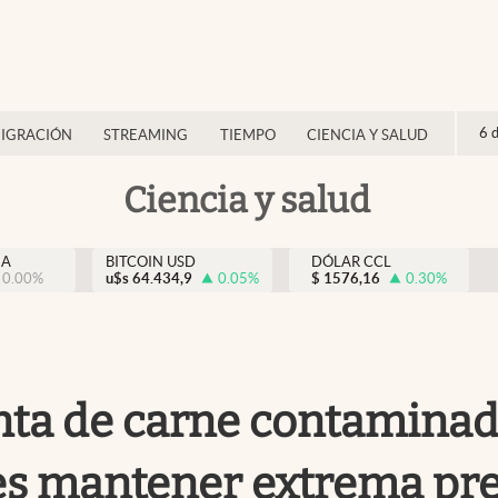
6 
IGRACIÓN
STREAMING
TIEMPO
CIENCIA Y SALUD
Ciencia y salud
NA
BITCOIN USD
DÓLAR CCL
0.00
%
u$s
64.434,9
0.05
%
$
1576,16
0.30
%
nta de carne contaminada
es mantener extrema pr