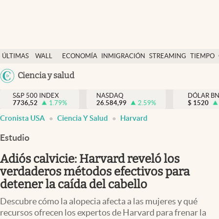
Últimas Noticias
ÚLTIMAS
WALL
ECONOMÍA
INMIGRACIÓN
STREAMING
TIEMPO
Finanzas y economía
NOTICIAS
STREET
Argentina
Ciencia y salud
Wall Street y dólar
Y
España
Inmigración
DÓLAR
S&P 500 INDEX
NASDAQ
DÓLAR B
7736,52
1.79
%
26.584,99
2.59
%
México
$
1520
Trending
Cronista USA
Ciencia Y Salud
Harvard
USA
Tiempo
Colombia
Estudio
Uruguay
Ciencia y salud
Adiós calvicie: Harvard reveló los
Espiritual
verdaderos métodos efectivos para
detener la caída del cabello
Streaming
Descubre cómo la alopecia afecta a las mujeres y qué
PC y mobile
recursos ofrecen los expertos de Harvard para frenar la