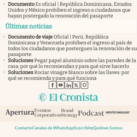
Documento
Es oficial | República Dominicana, Estados
Unidos y México prohíben el ingreso a ciudadanos que
hayan postergado la renovación del pasaporte
Últimas noticias
Documento de viaje
Oficial | Perú, República
Dominicana y Venezuela prohíben el ingreso al país de
todos los ciudadanos que posterguen la renovación de su
pasaporte
Soluciones
Pegar papel aluminio sobre las paredes de la
casa: por qué lo recomiendan y para qué sirve hacerlo
Soluciones
Rociar vinagre blanco sobre las llaves: por
qué se recomienda y para qué funciona
abre en nueva pestaña
abre en nueva pestaña
abre en nueva pestaña
abre en nueva pestaña
abre en nueva pestaña
Contacto
Canales de WhatsApp
Suscribite
Quiénes Somos