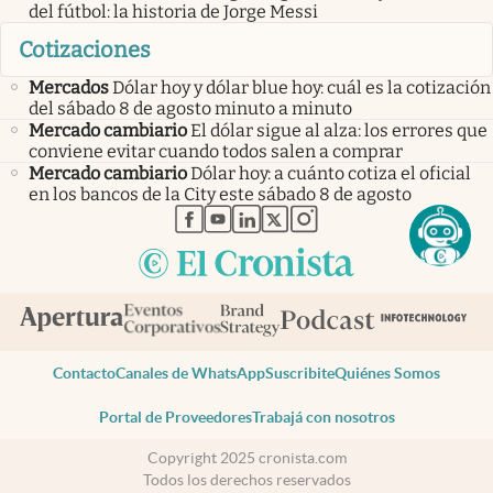
del fútbol: la historia de Jorge Messi
Cotizaciones
Mercados
Dólar hoy y dólar blue hoy: cuál es la cotización
del sábado 8 de agosto minuto a minuto
Mercado cambiario
El dólar sigue al alza: los errores que
conviene evitar cuando todos salen a comprar
Mercado cambiario
Dólar hoy: a cuánto cotiza el oficial
en los bancos de la City este sábado 8 de agosto
abre en nueva pestaña
abre en nueva pestaña
abre en nueva pestaña
abre en nueva pestaña
abre en nueva pestaña
Contacto
Canales de WhatsApp
Suscribite
Quiénes Somos
Portal de Proveedores
Trabajá con nosotros
Copyright 2025 cronista.com
Todos los derechos reservados