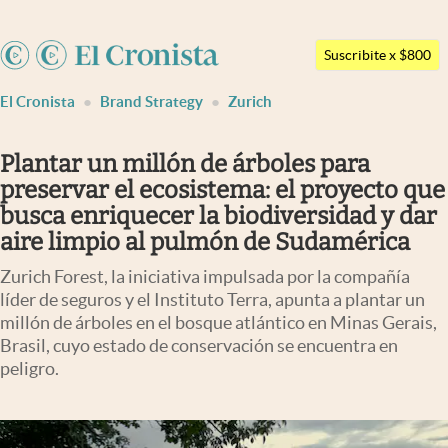
Argentina
Suscribite x $800
Últimas noticias
España
El Cronista
Brand Strategy
Zurich
México
Dólar
USA
Members
Plantar un millón de árboles para
Colombia
preservar el ecosistema: el proyecto que
Economía y Política
Uruguay
busca enriquecer la biodiversidad y dar
Finanzas y Mercados
aire limpio al pulmón de Sudamérica
Mercados Online
Zurich Forest, la iniciativa impulsada por la compañía
líder de seguros y el Instituto Terra, apunta a plantar un
Negocios
millón de árboles en el bosque atlántico en Minas Gerais,
Brasil, cuyo estado de conservación se encuentra en
Columnistas
peligro.
Otras secciones
Apertura