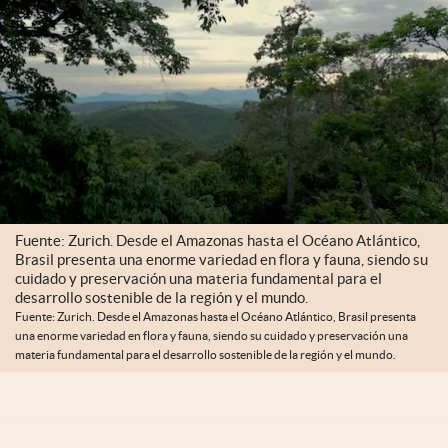
Infotechnology
Clase
Clima
Mundial 2026
Eventos Corporativos
El Cronista Studio
Mediakit
Fuente: Zurich. Desde el Amazonas hasta el Océano Atlántico,
Brasil presenta una enorme variedad en flora y fauna, siendo su
abre en nueva pestaña
cuidado y preservación una materia fundamental para el
Argentina
desarrollo sostenible de la región y el mundo.
Fuente: Zurich. Desde el Amazonas hasta el Océano Atlántico, Brasil presenta
una enorme variedad en flora y fauna, siendo su cuidado y preservación una
materia fundamental para el desarrollo sostenible de la región y el mundo.