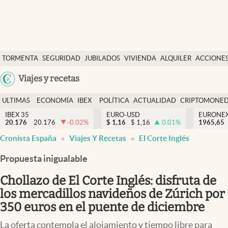
Últimas Noticias
TORMENTA
SEGURIDAD
JUBILADOS
VIVIENDA
ALQUILER
ACCIONE
Economía y finanzas
SOCIAL
Argentina
Viajes y recetas
Política
España
Actualidad
ULTIMAS
ECONOMÍA
IBEX
POLÍTICA
ACTUALIDAD
CRIPTOMONE
México
NOTICIAS
Y
Y
IBEX 35
EURO-USD
EURONE
Criptomonedas
20.176
20.176
-0.02
%
$
1,16
$
1,16
0.01
%
USA
1965,65
FINANZAS
EURO
Cronista España
Viajes Y Recetas
El Corte Inglés
Colombia
España
Uruguay
Propuesta inigualable
Chollazo de El Corte Inglés: disfruta de
los mercadillos navideños de Zúrich por
350 euros en el puente de diciembre
La oferta contempla el alojamiento y tiempo libre para