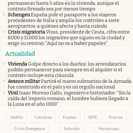
permanecer hasta 5 años en la vivienda, aunque el
contrato firmado sea por menos tiempo
Schengen
España pide el pasaporte a los viajeros
procedentes de Italia y amplía los controles a siete
aeropuertos: a quiénes afecta y hasta cuándo
Crisis migratoria
Vivas, presidente de Ceuta, cifra entre
8.000 y 11.000 los migrantes que siguen en la ciudad y
exige su retorno: “Aquí no va a haber papeles”
Actualidad
Vivienda
Golpe directo a los dueños: los arrendatarios
podrán permanecer para siempre en el alquiler si el
contrato incluye esta cláusula
Avance militar
Partirá el nuevo submarino de la Armada:
fue construido en el país y es un orgullo nacional
Viral
Isaac Moreno Gallo, ingeniero e historiador: “Sin la
caída del Imperio romano, el hombre hubiera llegado a
la Luna en el año 1000”
Netflix
Celulares
Empleo
SEPE
Precios
Crisis Energetica
Subsidio
Horóscopo