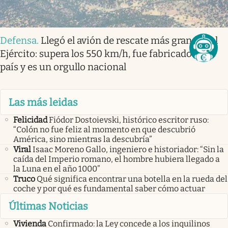
Defensa
.
Llegó el avión de rescate más grande del
Ejército: supera los 550 km/h, fue fabricado en el
país y es un orgullo nacional
Las más leidas
Felicidad
Fiódor Dostoievski, histórico escritor ruso:
“Colón no fue feliz al momento en que descubrió
América, sino mientras la descubría”
Viral
Isaac Moreno Gallo, ingeniero e historiador: “Sin la
caída del Imperio romano, el hombre hubiera llegado a
la Luna en el año 1000”
Truco
Qué significa encontrar una botella en la rueda del
coche y por qué es fundamental saber cómo actuar
Últimas Noticias
Vivienda
Confirmado: la Ley concede a los inquilinos