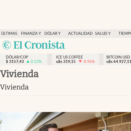
Finanzas y economía
ÚLTIMAS
FINANZA Y
DÓLAR Y
ACTUALIDAD
SALUD Y
TIEMP
Salud y nutrición
NOTICIAS
ECONOMÍA
MERCADOS
NUTRICIÓN
LIBRE
Argentina
Vida espiritual
España
Actualidad
DÓLAR/COP
ICE US COFFEE
BITCOIN USD
$
3157,43
0.13
%
u$s
319,15
-0.96
%
u$s
México
64.927,1
Tiempo libre
USA
vivienda
Dólar y mercados
Colombia
vivienda
Uruguay
Curiosidades
Colombia