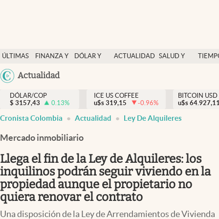
Finanzas y economía
ÚLTIMAS
FINANZA Y
DÓLAR Y
ACTUALIDAD
SALUD Y
TIEMP
Salud y nutrición
NOTICIAS
ECONOMÍA
MERCADOS
NUTRICIÓN
LIBRE
Argentina
Actualidad
Vida espiritual
España
Actualidad
DÓLAR/COP
ICE US COFFEE
BITCOIN USD
$
3157,43
0.13
%
u$s
319,15
-0.96
%
u$s
México
64.927,1
Tiempo libre
Cronista Colombia
Actualidad
Ley De Alquileres
USA
Dólar y mercados
Colombia
Mercado inmobiliario
Uruguay
Curiosidades
Llega el fin de la Ley de Alquileres: los
inquilinos podrán seguir viviendo en la
Colombia
propiedad aunque el propietario no
quiera renovar el contrato
Una disposición de la Ley de Arrendamientos de Vivienda