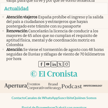
valija: para qué sirve y por qué se volvió tendencia
Actualidad
Atención viajeros
España prohíbe el ingreso y la salida
del país a ciudadanos y extranjeros que hayan
postergado este trámite con su pasaporte
Renovación
Cancelarán la licencia de conducir a los
mayores de 65 años que no cumplan el requisito de
aptitud física, mental y de coordinación motriz en
Colombia
Atención
Se viene el tormentón de agosto con 48 horas
seguidas de lluvias y ráfagas de viento de 70 kilómetros
por hora
abre en nueva pestaña
abre en nueva pestaña
abre en nueva pestaña
abre en nueva pestaña
abre en nueva pestaña
Contacto
Canales de WhatsApp
Suscribite
Quiénes Somos
Portal de Proveedores
Trabajá con nosotros