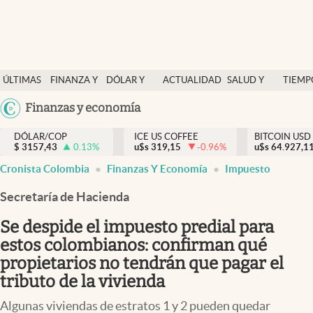
Finanzas y economía
ÚLTIMAS
FINANZA Y
DÓLAR Y
ACTUALIDAD
SALUD Y
TIEMP
Salud y nutrición
NOTICIAS
ECONOMÍA
MERCADOS
NUTRICIÓN
LIBRE
Argentina
Finanzas y economía
Vida espiritual
España
Actualidad
DÓLAR/COP
ICE US COFFEE
BITCOIN USD
$
3157,43
0.13
%
u$s
319,15
-0.96
%
u$s
México
64.927,1
Tiempo libre
Cronista Colombia
Finanzas Y Economía
Impuesto
USA
Dólar y mercados
Colombia
Secretaría de Hacienda
Uruguay
Curiosidades
Se despide el impuesto predial para
estos colombianos: confirman qué
Colombia
propietarios no tendrán que pagar el
tributo de la vivienda
Algunas viviendas de estratos 1 y 2 pueden quedar