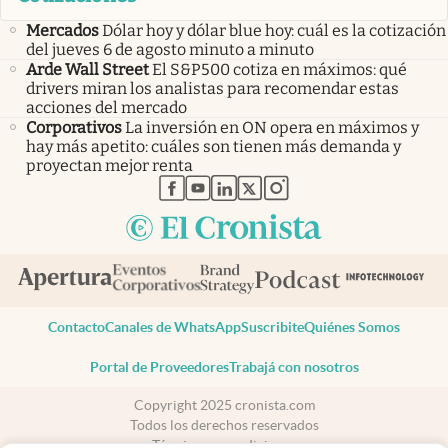
Mercados
Dólar hoy y dólar blue hoy: cuál es la cotización
del jueves 6 de agosto minuto a minuto
Arde Wall Street
El S&P500 cotiza en máximos: qué
drivers miran los analistas para recomendar estas
acciones del mercado
Corporativos
La inversión en ON opera en máximos y
hay más apetito: cuáles son tienen más demanda y
proyectan mejor renta
abre en nueva pestaña
abre en nueva pestaña
abre en nueva pestaña
abre en nueva pestaña
abre en nueva pestaña
Contacto
Canales de WhatsApp
Suscribite
Quiénes Somos
Portal de Proveedores
Trabajá con nosotros
Copyright 2025 cronista.com
Todos los derechos reservados
Términos y condiciones