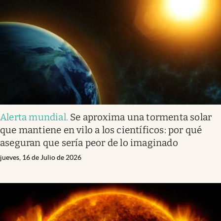
Infotechnology
Clase
Clima
Mundial 2026
Eventos Corporativos
El Cronista Studio
Alerta mundial
.
Se aproxima una tormenta solar
Mediakit
que mantiene en vilo a los científicos: por qué
abre en nueva pestaña
aseguran que sería peor de lo imaginado
Argentina
jueves, 16 de Julio de 2026