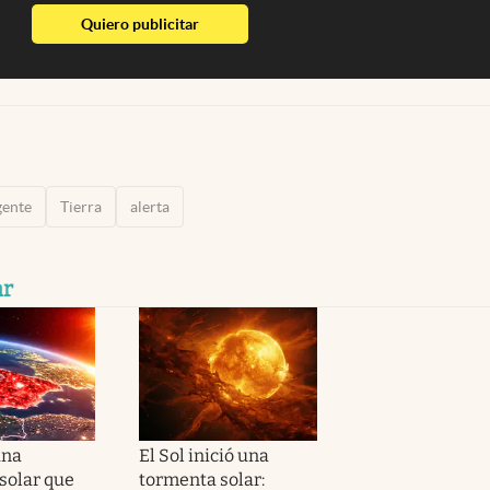
abre en nueva pestaña
Quiero publicitar
gente
Tierra
alerta
ar
una
El Sol inició una
solar que
tormenta solar: