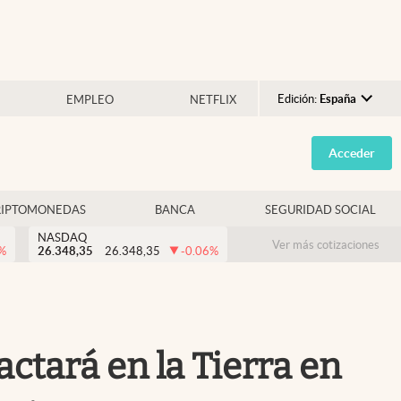
Edición:
España
EMPLEO
NETFLIX
Argentina
Acceder
España
México
RIPTOMONEDAS
BANCA
SEGURIDAD SOCIAL
USA
NASDAQ
Colombia
Ver más cotizaciones
%
26.348,35
26.348,35
-0.06
%
Uruguay
tará en la Tierra en