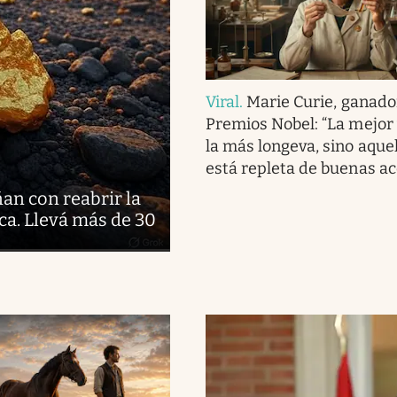
Viral
.
Marie Curie, ganado
Premios Nobel: “La mejor 
la más longeva, sino aque
está repleta de buenas ac
ñan con reabrir la
ca. Llevá más de 30