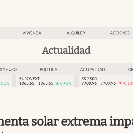
VIVIENDA
ALQUILER
ACCIONES
Actualidad
EX Y EURO
POLÍTICA
ACTUALIDAD
C
EURONEXT
S&P 500
.01
%
1965,65
1965,65
0.41
%
7709,96
7709,96
-0.18
enta solar extrema impac