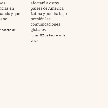
ves
afectará a estos
cias en
países de América
uándo y qué
Latina y pondrá bajo
s se
presión las
comunicaciones
globales
de Marzo de
lunes, 02 de Febrero de
2026