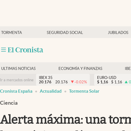
Últimas Noticias
TORMENTA
SEGURIDAD SOCIAL
JUBILADOS
Economía y finanzas
Política
Actualidad
Criptomonedas
ULTIMAS NOTICIAS
ECONOMÍA Y FINANZAS
IB
IBEX 35
EURO-USD
Ir a mercados online
20.176
20.176
-0.02
%
$
1,16
$
1,16
0
Cronista España
Actualidad
Tormenta Solar
Ciencia
Alerta máxima: una torm