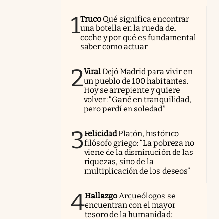
1
Truco
Qué significa encontrar
una botella en la rueda del
coche y por qué es fundamental
saber cómo actuar
2
Viral
Dejó Madrid para vivir en
un pueblo de 100 habitantes.
Hoy se arrepiente y quiere
volver: “Gané en tranquilidad,
pero perdí en soledad”
3
Felicidad
Platón, histórico
filósofo griego: “La pobreza no
viene de la disminución de las
riquezas, sino de la
multiplicación de los deseos”
4
Hallazgo
Arqueólogos se
encuentran con el mayor
tesoro de la humanidad: