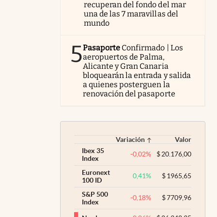
recuperan del fondo del mar
una de las 7 maravillas del
mundo
5
Pasaporte
Confirmado | Los
aeropuertos de Palma,
Alicante y Gran Canaria
bloquearán la entrada y salida
a quienes posterguen la
renovación del pasaporte
Variación
Valor
Ibex 35
-0,02
%
$
20.176,00
Index
Euronext
0,41
%
$
1965,65
100 ID
S&P 500
-0,18
%
$
7709,96
Index