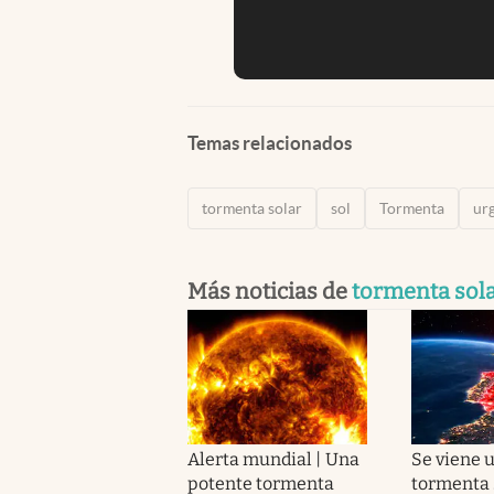
Temas relacionados
tormenta solar
sol
Tormenta
ur
Más noticias de
tormenta sol
Alerta mundial | Una
Se viene 
potente tormenta
tormenta 