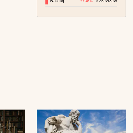
-0,06
%
$
26.348,35
Nasdaq