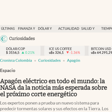
Finanzas y economía
ÚLTIMAS
FINANZA Y
DÓLAR Y
ACTUALIDAD
SALUD Y
TIEMP
Salud y nutrición
NOTICIAS
ECONOMÍA
MERCADOS
NUTRICIÓN
LIBRE
Argentina
Curiosidades
Vida espiritual
España
Actualidad
DÓLAR/COP
ICE US COFFEE
BITCOIN USD
$
3156,5
0.21
%
u$s
326,1
-1.36
%
u$s
México
64.291,2
Tiempo libre
Cronista Colombia
Curiosidades
Apagón
USA
Dólar y mercados
Colombia
Espacio
Uruguay
Curiosidades
Apagón eléctrico en todo el mundo: la
NASA da la noticia más esperada sobre
Colombia
el próximo corte energético
Los expertos ponen a prueba un nuevo sistema para
predecir tormentas solares y sus efectos en la Tierra. Los