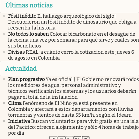
Últimas noticias
Fósil inédito
El hallazgo arqueológico del siglo |
Descubrieron un fósil inédito de dinosaurio que obliga a
reescribir la historia
No todos lo saben
Colocar bicarbonato en el desagüe de
la cocina una vez por semana: para qué sirve y cuáles son
sus beneficios
Divisas
REAL: a cuánto cerró la cotización este jueves 6
de agosto en Colombia
Actualidad
Plan progresivo
Ya es oficial | El Gobierno renovará todos
los medidores de agua: personal administrativo y
técnicos verificarán los sistemas y los usuarios deberán
pagar el total de la instalación
Clima
Fenómeno de El Niño ya está presente en
Colombia y afectará a estos departamentos con lluvias,
tormentas y vientos de hasta 55 km/h, según el Ideam
Iniciativa
Buscan voluntarios para vivir gratis en una isla
del Pacífico: ofrecen alojamiento y sólo 4 horas de trabajo
por día
abre en nueva pestaña
abre en nueva pestaña
abre en nueva pestaña
abre en nueva pestaña
abre en nueva pestaña