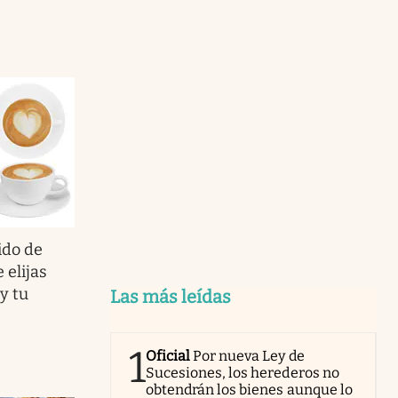
ido de
 elijas
y tu
Las más leídas
1
Oficial
Por nueva Ley de
Sucesiones, los herederos no
obtendrán los bienes aunque lo