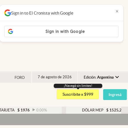
×
Sign in to El Cronista with Google
7 de agosto de 2026
Edición:
Argentina
FORO
¡Navegá sin limites!
Argentina
Suscribite x $999
Ingresá
España
México
$
1976
0.00
%
DÓLAR MEP
$
1525,22
0.38
%
USA
Colombia