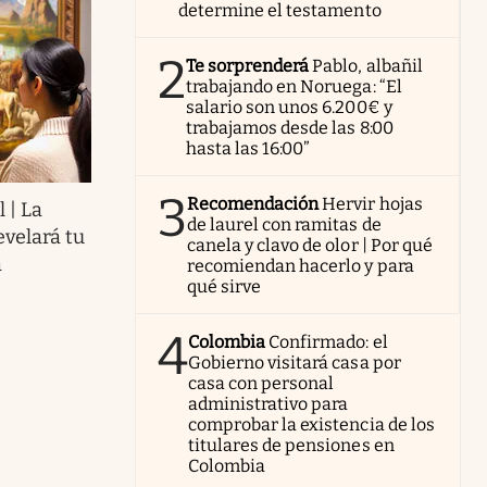
determine el testamento
2
Te sorprenderá
Pablo, albañil
trabajando en Noruega: “El
salario son unos 6.200€ y
trabajamos desde las 8:00
hasta las 16:00”
3
Recomendación
Hervir hojas
l | La
de laurel con ramitas de
evelará tu
canela y clavo de olor | Por qué
a
recomiendan hacerlo y para
qué sirve
4
Colombia
Confirmado: el
Gobierno visitará casa por
casa con personal
administrativo para
comprobar la existencia de los
titulares de pensiones en
Colombia