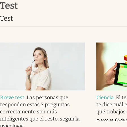
test
Infotechnology
Clase
test
Clima
Mundial 2026
Eventos Corporativos
El Cronista Studio
Mediakit
abre en nueva pestaña
Breve test
.
Las personas que
Ciencia
.
El t
responden estas 3 preguntas
te dice cuál 
correctamente son más
qué trabajos
inteligentes que el resto, según la
miércoles, 06 de
psicología