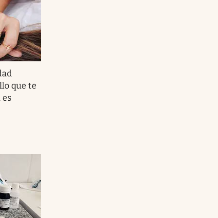
dad
llo que te
 es