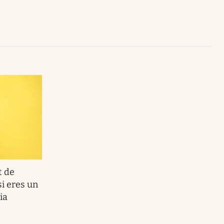
Uruguay
t de
si eres un
ia