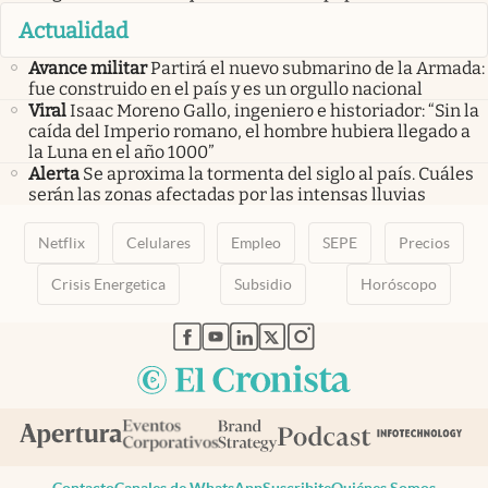
Actualidad
Avance militar
Partirá el nuevo submarino de la Armada:
fue construido en el país y es un orgullo nacional
Viral
Isaac Moreno Gallo, ingeniero e historiador: “Sin la
caída del Imperio romano, el hombre hubiera llegado a
la Luna en el año 1000”
Alerta
Se aproxima la tormenta del siglo al país. Cuáles
serán las zonas afectadas por las intensas lluvias
Netflix
Celulares
Empleo
SEPE
Precios
Crisis Energetica
Subsidio
Horóscopo
abre en nueva pestaña
abre en nueva pestaña
abre en nueva pestaña
abre en nueva pestaña
abre en nueva pestaña