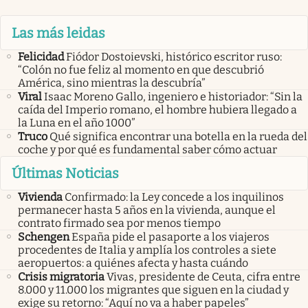
Las más leidas
Felicidad
Fiódor Dostoievski, histórico escritor ruso:
“Colón no fue feliz al momento en que descubrió
América, sino mientras la descubría”
Viral
Isaac Moreno Gallo, ingeniero e historiador: “Sin la
caída del Imperio romano, el hombre hubiera llegado a
la Luna en el año 1000”
Truco
Qué significa encontrar una botella en la rueda del
coche y por qué es fundamental saber cómo actuar
Últimas Noticias
Vivienda
Confirmado: la Ley concede a los inquilinos
permanecer hasta 5 años en la vivienda, aunque el
contrato firmado sea por menos tiempo
Schengen
España pide el pasaporte a los viajeros
procedentes de Italia y amplía los controles a siete
aeropuertos: a quiénes afecta y hasta cuándo
Crisis migratoria
Vivas, presidente de Ceuta, cifra entre
8.000 y 11.000 los migrantes que siguen en la ciudad y
exige su retorno: “Aquí no va a haber papeles”