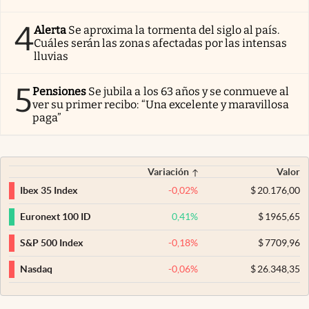
4
Alerta
Se aproxima la tormenta del siglo al país.
Cuáles serán las zonas afectadas por las intensas
lluvias
5
Pensiones
Se jubila a los 63 años y se conmueve al
ver su primer recibo: “Una excelente y maravillosa
paga”
Variación
Valor
-0,02
%
$
20.176,00
Ibex 35 Index
0,41
%
$
1965,65
Euronext 100 ID
-0,18
%
$
7709,96
S&P 500 Index
-0,06
%
$
26.348,35
Nasdaq