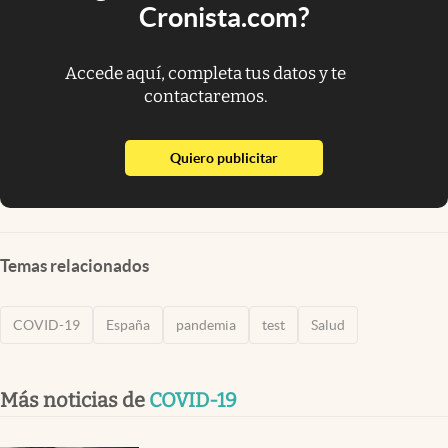
Cronista.com?
Accede aquí, completa tus datos y te
contactaremos.
abre en nueva pestaña
Quiero publicitar
Temas relacionados
COVID-19
España
pandemia
test
Salud
Más noticias de
COVID-19