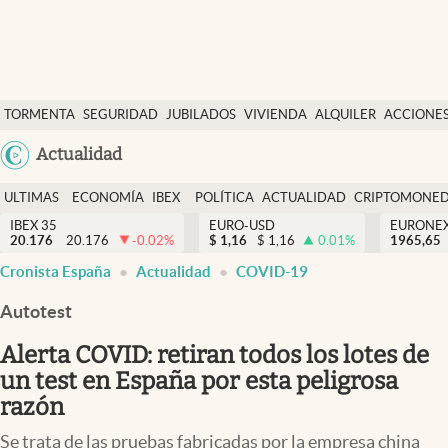
Últimas Noticias
TORMENTA
SEGURIDAD
JUBILADOS
VIVIENDA
ALQUILER
ACCIONE
Economía y finanzas
SOCIAL
Argentina
Actualidad
Política
España
Actualidad
ULTIMAS
ECONOMÍA
IBEX
POLÍTICA
ACTUALIDAD
CRIPTOMONE
México
NOTICIAS
Y
Y
IBEX 35
EURO-USD
EURONE
Criptomonedas
20.176
20.176
-0.02
%
$
1,16
$
1,16
0.01
%
USA
1965,65
FINANZAS
EURO
Cronista España
Actualidad
COVID-19
Colombia
España
Uruguay
Autotest
Alerta COVID: retiran todos los lotes de
un test en España por esta peligrosa
razón
Se trata de las pruebas fabricadas por la empresa china