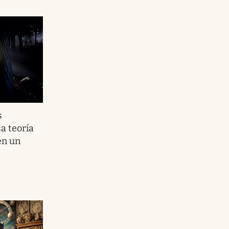
s
a teoría
en un