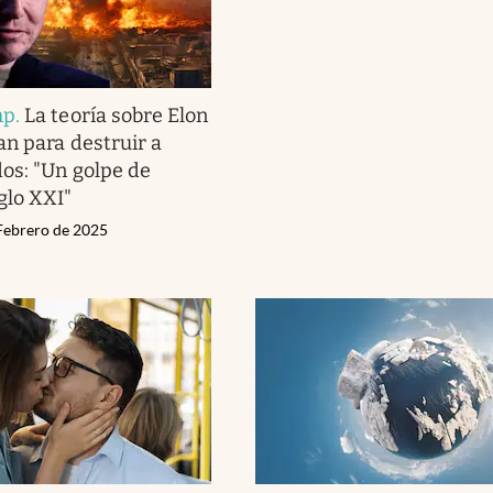
mp
.
La teoría sobre Elon
an para destruir a
os: "Un golpe de
glo XXI"
 Febrero de 2025