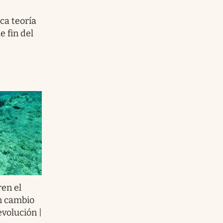
ca teoría
e fin del
en el
n cambio
evolución |