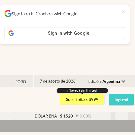
×
Sign in to El Cronista with Google
7 de agosto de 2026
Edición:
Argentina
FORO
¡Navegá sin limites!
Argentina
Suscribite x $999
Ingresá
España
México
DÓLAR BNA
$
1520
0.00
%
DÓLAR BLUE
$
USA
Dóla
Colombia