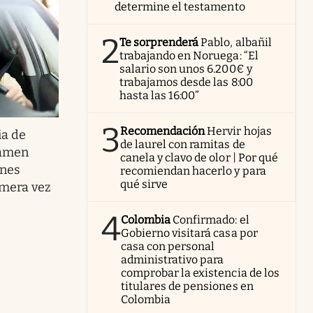
determine el testamento
2
Te sorprenderá
Pablo, albañil
trabajando en Noruega: “El
salario son unos 6.200€ y
trabajamos desde las 8:00
hasta las 16:00”
3
Recomendación
Hervir hojas
ia de
de laurel con ramitas de
xamen
canela y clavo de olor | Por qué
enes
recomiendan hacerlo y para
qué sirve
imera vez
4
Colombia
Confirmado: el
Gobierno visitará casa por
casa con personal
administrativo para
comprobar la existencia de los
titulares de pensiones en
Colombia