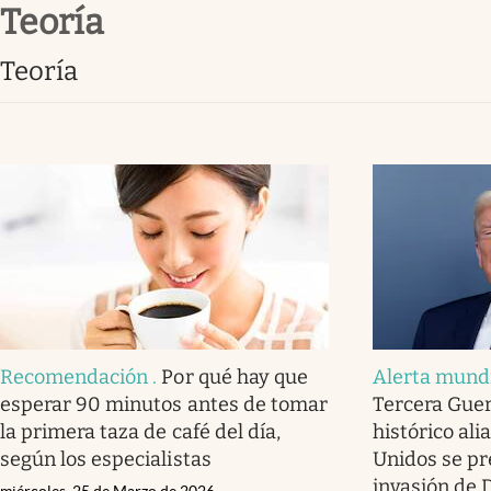
teoría
Infotechnology
Clase
teoría
Clima
Mundial 2026
Eventos Corporativos
El Cronista Studio
Mediakit
abre en nueva pestaña
Recomendación
.
Por qué hay que
Alerta mund
esperar 90 minutos antes de tomar
Tercera Guer
la primera taza de café del día,
histórico ali
según los especialistas
Unidos se pr
invasión de
miércoles, 25 de Marzo de 2026