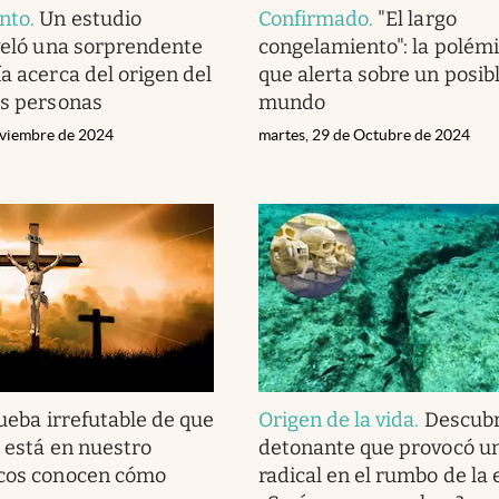
nto
.
Un estudio
Confirmado
.
"El largo
eveló una sorprendente
congelamiento": la polémi
a acerca del origen del
que alerta sobre un posibl
as personas
mundo
oviembre de 2024
martes, 29 de Octubre de 2024
ueba irrefutable de que
Origen de la vida
.
Descubr
: está en nuestro
detonante que provocó u
ocos conocen cómo
radical en el rumbo de la 