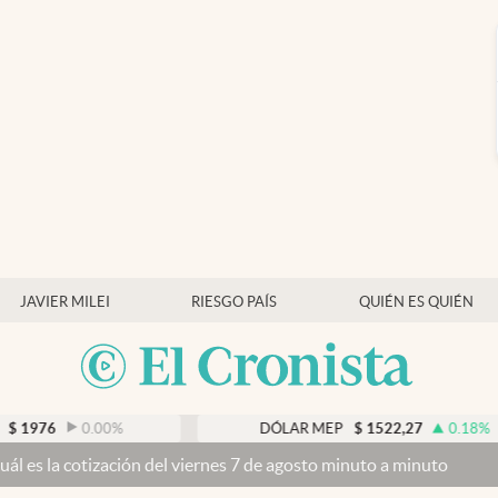
JAVIER MILEI
RIESGO PAÍS
QUIÉN ES QUIÉN
00
%
DÓLAR MEP
$
1522,27
0.18
%
 del viernes 7 de agosto minuto a minuto