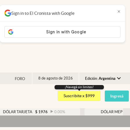
×
Sign in to El Cronista with Google
8 de agosto de 2026
Edición:
Argentina
FORO
¡Navegá sin limites!
Argentina
Suscribite x $999
Ingresá
España
México
ARJETA
$
1976
0.00
%
DÓLAR MEP
$
1526,03
USA
Colombia