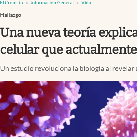
El Cronista
Información General
Vida
Infotechnology
Hallazgo
Clase
Clima
Una nueva teoría explica
Mundial 2026
celular que actualment
Eventos Corporativos
El Cronista Studio
Un estudio revoluciona la biología al revelar
Mediakit
abre en nueva pestaña