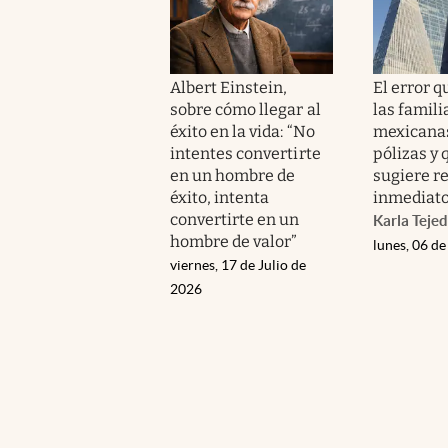
Albert Einstein,
El error 
sobre cómo llegar al
las famili
éxito en la vida: “No
mexicanas
intentes convertirte
pólizas y 
en un hombre de
sugiere re
éxito, intenta
inmediat
convertirte en un
Karla Teje
hombre de valor”
lunes, 06 de
viernes, 17 de Julio de
2026