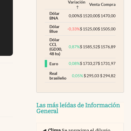
Variación
Venta
Compra
Dólar
0,00
%
$
1520,00
$
1470,00
BNA
Dólar
-0,33
%
$
1525,00
$
1505,00
Blue
Dólar
CCL
0,87
%
$
1585,52
$
1576,89
(GD30,
48 hs)
0,08
%
$
1733,27
$
1731,97
Euro
Real
0,05
%
$
295,03
$
294,82
brasileño
Las más leídas de Información
General
Clima
Se aproxima el diluvio