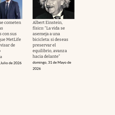
que cometen
Albert Einstein,
as
físico: “La vida se
 con sus
asemeja a una
que MetLife
bicicleta: si deseas
visar de
preservar el
o
equilibrio, avanza
hacia delante”
da
domingo, 31 de Mayo de
 Julio de 2026
2026