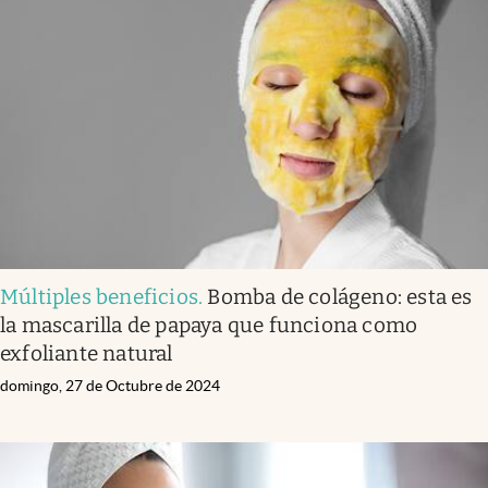
Múltiples beneficios
.
Bomba de colágeno: esta es
la mascarilla de papaya que funciona como
exfoliante natural
domingo, 27 de Octubre de 2024