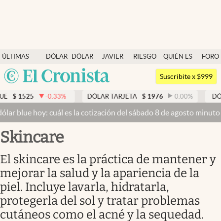
Últimas noticias
ÚLTIMAS
DÓLAR
DÓLAR
JAVIER
RIESGO
QUIÉN ES
FORO
Dólar
NOTICIAS
BLUE
MILEI
PAÍS
QUIÉN
Argentina
Members
Suscribite x $999
España
Economía y Política
-0.33
%
DÓLAR TARJETA
$
1976
0.00
%
DÓLAR MEP
$
1
México
: cuál es la cotización del sábado 8 de agosto minuto a minuto
Dóla
Finanzas y Mercados
USA
skincare
Mercados Online
Colombia
Uruguay
Negocios
El skincare es la práctica de mantener y
mejorar la salud y la apariencia de la
Columnistas
piel. Incluye lavarla, hidratarla,
Otras secciones
protegerla del sol y tratar problemas
Apertura
cutáneos como el acné y la sequedad.