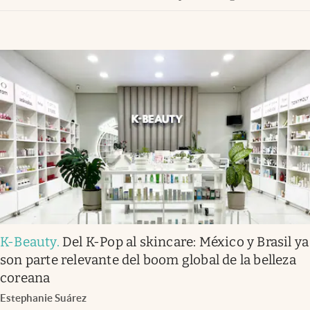
Infotechnology
Clase
Clima
Mundial 2026
Eventos Corporativos
El Cronista Studio
Mediakit
abre en nueva pestaña
Argentina
K-Beauty
.
Del K-Pop al skincare: México y Brasil ya
son parte relevante del boom global de la belleza
coreana
Estephanie Suárez