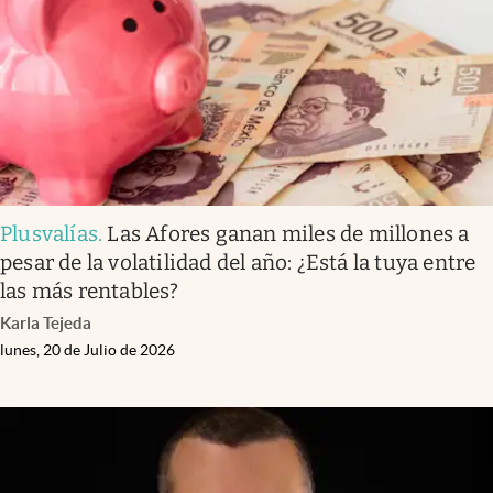
Clima
Espiritualidad
Mediakit
abre en nueva pestaña
México
Plusvalías
.
Las Afores ganan miles de millones a
pesar de la volatilidad del año: ¿Está la tuya entre
las más rentables?
Karla Tejeda
lunes, 20 de Julio de 2026