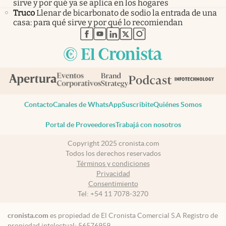
sirve y por qué ya se aplica en los hogares
Truco
Llenar de bicarbonato de sodio la entrada de una
casa: para qué sirve y por qué lo recomiendan
abre en nueva pestaña
abre en nueva pestaña
abre en nueva pestaña
abre en nueva pestaña
abre en nueva pestaña
Contacto
Canales de WhatsApp
Suscribite
Quiénes Somos
Portal de Proveedores
Trabajá con nosotros
Copyright 2025 cronista.com
Todos los derechos reservados
Términos y condiciones
Privacidad
Consentimiento
Tel:
+54 11 7078-3270
cronista.com
es propiedad de El Cronista Comercial S.A Registro de
propiedad intelectual: 56576959