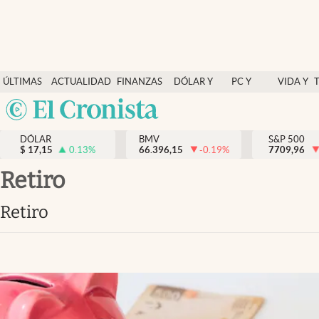
Últimas Noticias
ÚLTIMAS
ACTUALIDAD
FINANZAS
DÓLAR Y
PC Y
VIDA Y
Actualidad
NOTICIAS
Y
MERCADOS
CELULAR
ESTILO
Argentina
Finanzas y economía
ECONOMÍA
España
Dólar y mercados
DÓLAR
BMV
S&P 500
$
17,15
0.13
%
66.396,15
-0.19
%
México
7709,96
Internacionales
USA
Retiro
Opinión
Colombia
Retiro
Uruguay
Brand Strategy
Pc y celular
Vida y estilo
Tv