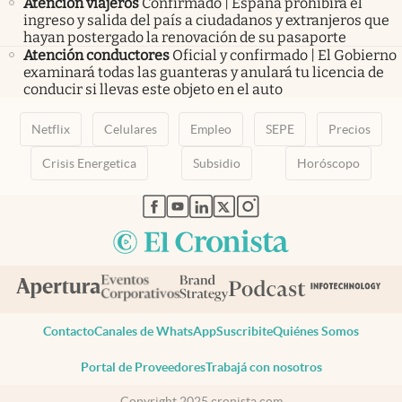
Atención viajeros
Confirmado | España prohibirá el
ingreso y salida del país a ciudadanos y extranjeros que
hayan postergado la renovación de su pasaporte
Atención conductores
Oficial y confirmado | El Gobierno
examinará todas las guanteras y anulará tu licencia de
conducir si llevas este objeto en el auto
Netflix
Celulares
Empleo
SEPE
Precios
Crisis Energetica
Subsidio
Horóscopo
abre en nueva pestaña
abre en nueva pestaña
abre en nueva pestaña
abre en nueva pestaña
abre en nueva pestaña
Contacto
Canales de WhatsApp
Suscribite
Quiénes Somos
Portal de Proveedores
Trabajá con nosotros
Copyright 2025 cronista.com