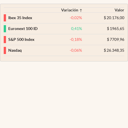
Variación
Valor
-0,02
%
$
20.176,00
Ibex 35 Index
0,41
%
$
1965,65
Euronext 100 ID
-0,18
%
$
7709,96
S&P 500 Index
-0,06
%
$
26.348,35
Nasdaq