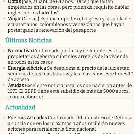
Obras
José, albañil de 64 años: “Dicen que faltan
empleados en las obras, pero piden de requisito hablar
inglés con los ladrillos”
Viajar
Oficial | España impedirá el ingreso y la salida de
ecuatorianos, colombianos y venezolanos que hayan
postergado la renovación del pasaporte
Últimas Noticias
Normativa
Confirmado por la Ley de Alquileres: los
propietarios deberán cubrir los arreglos de la vivienda
en todos estos casos
Energía eléctrica
Se desploma el precio de la luz: estan
serán las horas más baratas y las más caras este lunes 10
de agosto
Ayudas
Excelente noticia para los que nacieron antes de
1973. El SEPE tiene este subsidio de más de 5000 euros,
¿cómo cobrarlo?
Actualidad
Fuerzas Armadas
Confirmado | El ministerio de Defensa
anuncia que en los próximos 4 años recibirán nuevos
aviones para fortalecer la flota nacional