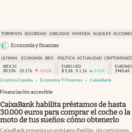
Últimas Noticias
TORMENTA
SEGURIDAD
JUBILADOS
VIVIENDA
ALQUILER
ACCIONE
Economía y finanzas
SOCIAL
Argentina
Economía y finanzas
Política
España
Actualidad
ULTIMAS
ECONOMÍA
IBEX
POLÍTICA
ACTUALIDAD
CRIPTOMONE
México
NOTICIAS
Y
Y
IBEX 35
EURO-USD
EURONE
Criptomonedas
20.176
20.176
-0.02
%
$
1,16
$
1,16
0.01
%
USA
1965,65
FINANZAS
EURO
Cronista España
Economía Y Finanzas
CaixaBank
Colombia
España
Uruguay
Financiación accesible
CaixaBank habilita préstamos de hasta
30.000 euros para comprar el coche o la
moto de tus sueños: cómo obtenerlo
CaixaBank presenta un préstamo flexible, sin comisiones