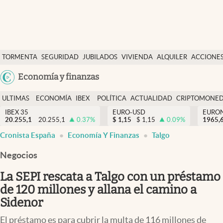
Últimas Noticias
TORMENTA
SEGURIDAD
JUBILADOS
VIVIENDA
ALQUILER
ACCIONE
Economía y finanzas
SOCIAL
Argentina
Economía y finanzas
Política
España
Actualidad
ULTIMAS
ECONOMÍA
IBEX
POLÍTICA
ACTUALIDAD
CRIPTOMONE
México
NOTICIAS
Y
Y
IBEX 35
EURO-USD
EURO
Criptomonedas
20.255,1
20.255,1
0.37
%
$
1,15
$
1,15
0.09
%
USA
1965,
FINANZAS
EURO
Cronista España
Economía Y Finanzas
Talgo
Colombia
España
Uruguay
Negocios
La SEPI rescata a Talgo con un préstamo
de 120 millones y allana el camino a
Sidenor
El préstamo es para cubrir la multa de 116 millones de