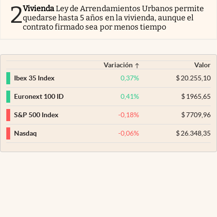
2
Vivienda
Ley de Arrendamientos Urbanos permite
quedarse hasta 5 años en la vivienda, aunque el
contrato firmado sea por menos tiempo
Variación
Valor
0,37
%
$
20.255,10
Ibex 35 Index
0,41
%
$
1965,65
Euronext 100 ID
-0,18
%
$
7709,96
S&P 500 Index
-0,06
%
$
26.348,35
Nasdaq