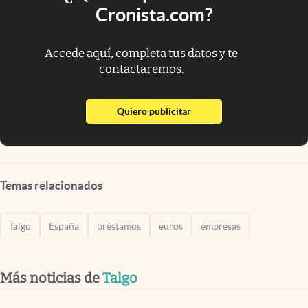
Cronista.com?
Accede aquí, completa tus datos y te
contactaremos.
abre en nueva pestaña
Quiero publicitar
Temas relacionados
Talgo
España
préstamos
euros
empresas
Más noticias de
Talgo