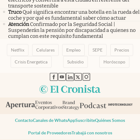
transporte sostenible
Truco
Qué significa encontrar una botella en la rueda del
coche y por qué es fundamental saber cómo actuar
Atención
Confirmado por la Seguridad Social |
Suspenderán la pensión por discapacidad a quienes no
cumplan con este requisito fundamental
Netflix
Celulares
Empleo
SEPE
Precios
Crisis Energetica
Subsidio
Horóscopo
abre en nueva pestaña
abre en nueva pestaña
abre en nueva pestaña
abre en nueva pestaña
abre en nueva pestaña
Contacto
Canales de WhatsApp
Suscribite
Quiénes Somos
Portal de Proveedores
Trabajá con nosotros