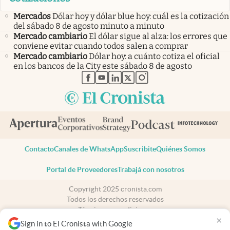
Mercados
Dólar hoy y dólar blue hoy: cuál es la cotización
del sábado 8 de agosto minuto a minuto
Mercado cambiario
El dólar sigue al alza: los errores que
conviene evitar cuando todos salen a comprar
Mercado cambiario
Dólar hoy: a cuánto cotiza el oficial
en los bancos de la City este sábado 8 de agosto
abre en nueva pestaña
abre en nueva pestaña
abre en nueva pestaña
abre en nueva pestaña
abre en nueva pestaña
Contacto
Canales de WhatsApp
Suscribite
Quiénes Somos
Portal de Proveedores
Trabajá con nosotros
Copyright 2025 cronista.com
Todos los derechos reservados
Términos y condiciones
×
Privacidad
Sign in to El Cronista with Google
Consentimiento