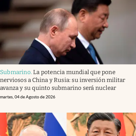
Infotechnology
Clase
Clima
Mundial 2026
Eventos Corporativos
El Cronista Studio
Submarino
.
La potencia mundial que pone
Mediakit
nerviosos a China y Rusia: su inversión militar
abre en nueva pestaña
avanza y su quinto submarino será nuclear
Argentina
martes, 04 de Agosto de 2026