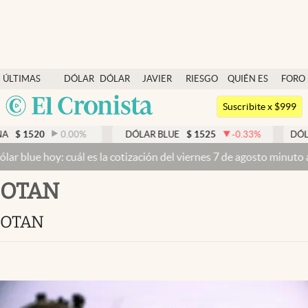
Últimas noticias
ÚLTIMAS
DÓLAR
DÓLAR
JAVIER
RIESGO
QUIÉN ES
FORO
Dólar
NOTICIAS
BLUE
MILEI
PAÍS
QUIÉN
Argentina
Members
Suscribite x $999
España
Economía y Política
0.00
%
DÓLAR BLUE
$
1525
-0.33
%
DÓLAR TARJETA
México
: cuál es la cotización del viernes 7 de agosto minuto a minuto
Dól
Finanzas y Mercados
USA
OTAN
Mercados Online
Colombia
Uruguay
Negocios
OTAN
Columnistas
Otras secciones
Apertura