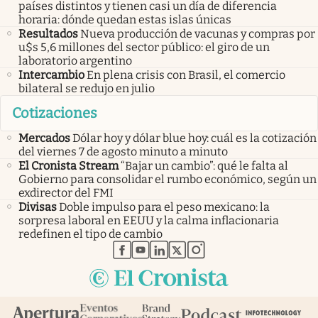
países distintos y tienen casi un día de diferencia
horaria: dónde quedan estas islas únicas
Resultados
Nueva producción de vacunas y compras por
u$s 5,6 millones del sector público: el giro de un
laboratorio argentino
Intercambio
En plena crisis con Brasil, el comercio
bilateral se redujo en julio
Cotizaciones
Mercados
Dólar hoy y dólar blue hoy: cuál es la cotización
del viernes 7 de agosto minuto a minuto
El Cronista Stream
“Bajar un cambio”: qué le falta al
Gobierno para consolidar el rumbo económico, según un
exdirector del FMI
Divisas
Doble impulso para el peso mexicano: la
sorpresa laboral en EEUU y la calma inflacionaria
redefinen el tipo de cambio
abre en nueva pestaña
abre en nueva pestaña
abre en nueva pestaña
abre en nueva pestaña
abre en nueva pestaña