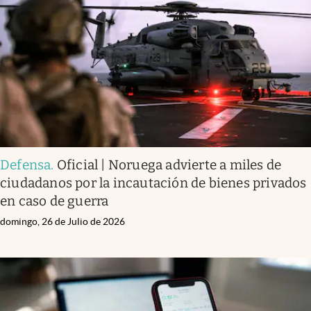
Infotechnology
Clase
Clima
Mundial 2026
Eventos Corporativos
El Cronista Studio
Defensa
.
Oficial | Noruega advierte a miles de
Mediakit
ciudadanos por la incautación de bienes privados
abre en nueva pestaña
en caso de guerra
Argentina
domingo, 26 de Julio de 2026