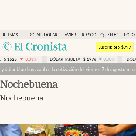
Últimas noticias
ÚLTIMAS
DÓLAR
DÓLAR
JAVIER
RIESGO
QUIÉN ES
FORO
Dólar
NOTICIAS
BLUE
MILEI
PAÍS
QUIÉN
Argentina
Members
Suscribite x $999
España
Economía y Política
33
%
DÓLAR TARJETA
$
1976
0.00
%
DÓLAR MEP
$
1526
México
y: cuál es la cotización del viernes 7 de agosto minuto a minuto
Dó
Finanzas y Mercados
USA
Nochebuena
Mercados Online
Colombia
Uruguay
Negocios
Nochebuena
Columnistas
Otras secciones
Apertura