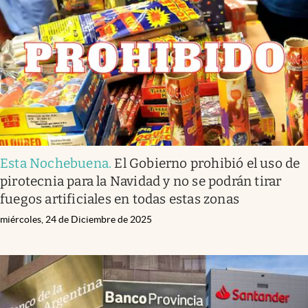
Infotechnology
Clase
Clima
Mundial 2026
Eventos Corporativos
El Cronista Studio
Esta Nochebuena
.
El Gobierno prohibió el uso de
Mediakit
pirotecnia para la Navidad y no se podrán tirar
abre en nueva pestaña
fuegos artificiales en todas estas zonas
Argentina
miércoles, 24 de Diciembre de 2025