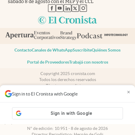
sábado 8 de agosto con el MEP y el CCL
abre en nueva pestaña
abre en nueva pestaña
abre en nueva pestaña
abre en nueva pestaña
abre en nueva pestaña
Contacto
Canales de WhatsApp
Suscribite
Quiénes Somos
Portal de Proveedores
Trabajá con nosotros
Copyright 2025 cronista.com
Todos los derechos reservados
Términos y condiciones
×
Privacidad
Sign in to El Cronista with Google
Consentimiento
Tel:
+54 11 7078-3270
cronista.com
es propiedad de El Cronista Comercial S.A Registro de
propiedad intelectual: 56576959
N° de edición: 10.951 - 8 de agosto de 2026
Director Periodístico: Hernán de Goñi