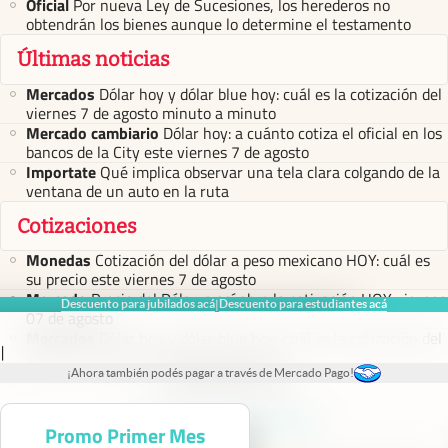
Oficial
Por nueva Ley de Sucesiones, los herederos no
obtendrán los bienes aunque lo determine el testamento
Últimas noticias
Mercados
Dólar hoy y dólar blue hoy: cuál es la cotización del
viernes 7 de agosto minuto a minuto
Mercado cambiario
Dólar hoy: a cuánto cotiza el oficial en los
bancos de la City este viernes 7 de agosto
Importate
Qué implica observar una tela clara colgando de la
ventana de un auto en la ruta
Cotizaciones
Monedas
Cotización del dólar a peso mexicano HOY: cuál es
su precio este viernes 7 de agosto
Mercado
Precio del Dólar: a así abre la cotización HOY viernes
Descuento para jubilados acá
Descuento para estudiantes acá
|
07 de agosto
Mercados
Dólar hoy y dólar blue hoy: cuál es la cotización del
|
viernes 7 de agosto minuto a minuto
¡Ahora también podés pagar a través de Mercado Pago!
abre en nueva pestaña
abre en nueva pestaña
abre en nueva pestaña
abre en nueva pestaña
abre en nueva pestaña
Promo Primer Mes