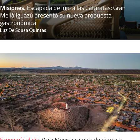
Misiones
.
Escapada de lujo a las Cataratas: Gran
Meliá Iguazú presentó su nueva propuesta
gastronómica
Luz De Sousa Quintas
Economía al día
.
Vaca Muerta cambia de mapa: la