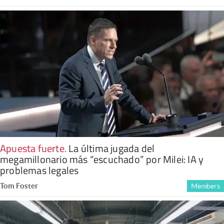
Apuesta fuerte
.
La última jugada del
megamillonario más “escuchado” por Milei: IA y
problemas legales
Tom Foster
Members