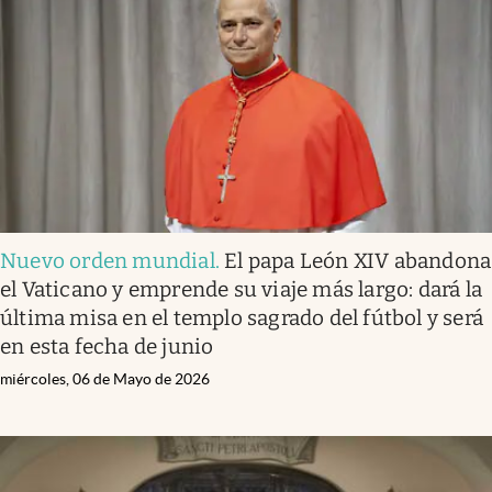
Infotechnology
Clase
Clima
Mundial 2026
Eventos Corporativos
El Cronista Studio
Nuevo orden mundial
.
El papa León XIV abandona
Mediakit
el Vaticano y emprende su viaje más largo: dará la
abre en nueva pestaña
última misa en el templo sagrado del fútbol y será
Argentina
en esta fecha de junio
miércoles, 06 de Mayo de 2026