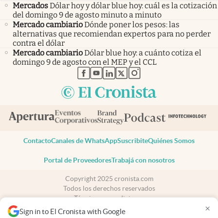
Mercados
Dólar hoy y dólar blue hoy: cuál es la cotización
del domingo 9 de agosto minuto a minuto
Mercado cambiario
Dónde poner los pesos: las
alternativas que recomiendan expertos para no perder
contra el dólar
Mercado cambiario
Dólar blue hoy: a cuánto cotiza el
domingo 9 de agosto con el MEP y el CCL
abre en nueva pestaña
abre en nueva pestaña
abre en nueva pestaña
abre en nueva pestaña
abre en nueva pestaña
Contacto
Canales de WhatsApp
Suscribite
Quiénes Somos
Portal de Proveedores
Trabajá con nosotros
Copyright 2025 cronista.com
Todos los derechos reservados
Términos y condiciones
×
Privacidad
Sign in to El Cronista with Google
Consentimiento