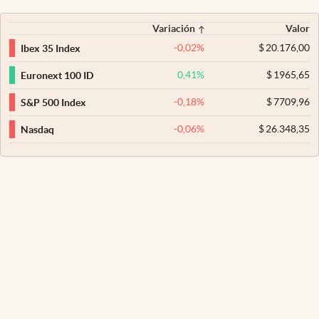
Variación
Valor
-0,02
%
$
20.176,00
Ibex 35 Index
0,41
%
$
1965,65
Euronext 100 ID
-0,18
%
$
7709,96
S&P 500 Index
-0,06
%
$
26.348,35
Nasdaq