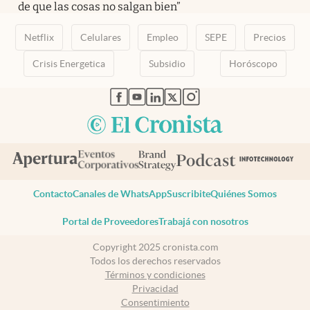
de que las cosas no salgan bien”
Netflix
Celulares
Empleo
SEPE
Precios
Crisis Energetica
Subsidio
Horóscopo
abre en nueva pestaña
abre en nueva pestaña
abre en nueva pestaña
abre en nueva pestaña
abre en nueva pestaña
Contacto
Canales de WhatsApp
Suscribite
Quiénes Somos
Portal de Proveedores
Trabajá con nosotros
Copyright 2025 cronista.com
Todos los derechos reservados
Términos y condiciones
Privacidad
Consentimiento