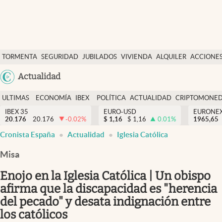
Últimas Noticias
TORMENTA
SEGURIDAD
JUBILADOS
VIVIENDA
ALQUILER
ACCIONE
Economía y finanzas
SOCIAL
Argentina
Actualidad
Política
España
Actualidad
ULTIMAS
ECONOMÍA
IBEX
POLÍTICA
ACTUALIDAD
CRIPTOMONE
México
NOTICIAS
Y
Y
IBEX 35
EURO-USD
EURONE
Criptomonedas
20.176
20.176
-0.02
%
$
1,16
$
1,16
0.01
%
USA
1965,65
FINANZAS
EURO
Cronista España
Actualidad
Iglesia Católica
Colombia
España
Uruguay
Misa
Enojo en la Iglesia Católica | Un obispo
afirma que la discapacidad es "herencia
del pecado" y desata indignación entre
los católicos