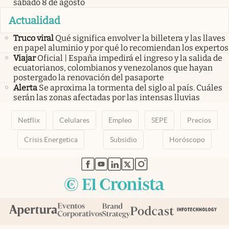
sábado 8 de agosto
Actualidad
Truco viral
Qué significa envolver la billetera y las llaves
en papel aluminio y por qué lo recomiendan los expertos
Viajar
Oficial | España impedirá el ingreso y la salida de
ecuatorianos, colombianos y venezolanos que hayan
postergado la renovación del pasaporte
Alerta
Se aproxima la tormenta del siglo al país. Cuáles
serán las zonas afectadas por las intensas lluvias
Netflix
Celulares
Empleo
SEPE
Precios
Crisis Energetica
Subsidio
Horóscopo
abre en nueva pestaña
abre en nueva pestaña
abre en nueva pestaña
abre en nueva pestaña
abre en nueva pestaña