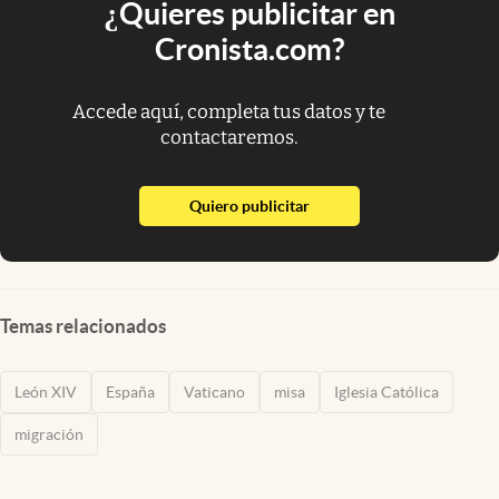
¿Quieres publicitar en
Cronista.com?
Accede aquí, completa tus datos y te
contactaremos.
abre en nueva pestaña
Quiero publicitar
Temas relacionados
León XIV
España
Vaticano
misa
Iglesia Católica
migración