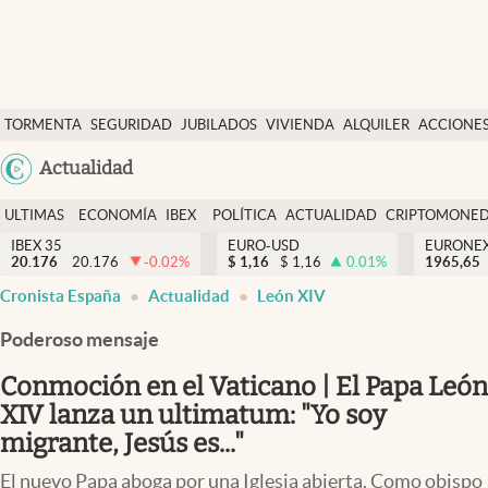
Últimas Noticias
TORMENTA
SEGURIDAD
JUBILADOS
VIVIENDA
ALQUILER
ACCIONE
Economía y finanzas
SOCIAL
Argentina
Actualidad
Política
España
Actualidad
ULTIMAS
ECONOMÍA
IBEX
POLÍTICA
ACTUALIDAD
CRIPTOMONE
México
NOTICIAS
Y
Y
IBEX 35
EURO-USD
EURONE
Criptomonedas
20.176
20.176
-0.02
%
$
1,16
$
1,16
0.01
%
USA
1965,65
FINANZAS
EURO
Cronista España
Actualidad
León XIV
Colombia
España
Uruguay
Poderoso mensaje
Conmoción en el Vaticano | El Papa León
XIV lanza un ultimatum: "Yo soy
migrante, Jesús es..."
El nuevo Papa aboga por una Iglesia abierta. Como obispo