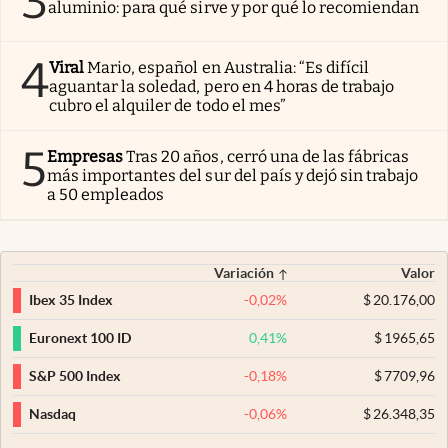
3
aluminio: para qué sirve y por qué lo recomiendan
4
Viral
Mario, español en Australia: “Es difícil
aguantar la soledad, pero en 4 horas de trabajo
cubro el alquiler de todo el mes”
5
Empresas
Tras 20 años, cerró una de las fábricas
más importantes del sur del país y dejó sin trabajo
a 50 empleados
Variación
Valor
-0,02
%
$
20.176,00
Ibex 35 Index
0,41
%
$
1965,65
Euronext 100 ID
-0,18
%
$
7709,96
S&P 500 Index
-0,06
%
$
26.348,35
Nasdaq