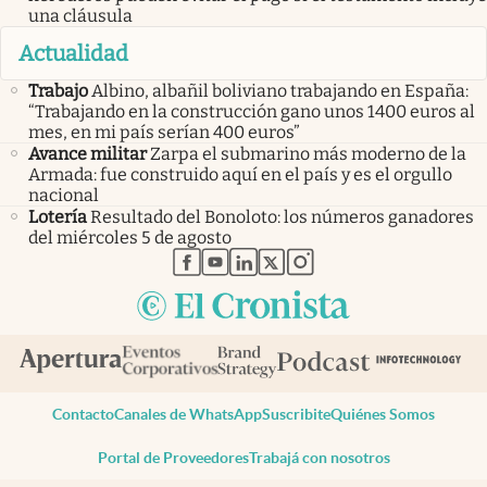
una cláusula
Actualidad
Trabajo
Albino, albañil boliviano trabajando en España:
“Trabajando en la construcción gano unos 1400 euros al
mes, en mi país serían 400 euros”
Avance militar
Zarpa el submarino más moderno de la
Armada: fue construido aquí en el país y es el orgullo
nacional
Lotería
Resultado del Bonoloto: los números ganadores
del miércoles 5 de agosto
abre en nueva pestaña
abre en nueva pestaña
abre en nueva pestaña
abre en nueva pestaña
abre en nueva pestaña
Contacto
Canales de WhatsApp
Suscribite
Quiénes Somos
Portal de Proveedores
Trabajá con nosotros