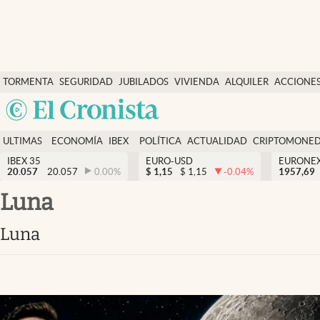
Últimas Noticias
TORMENTA
SEGURIDAD
JUBILADOS
VIVIENDA
ALQUILER
ACCIONE
Economía y finanzas
SOCIAL
Argentina
Política
España
Actualidad
ULTIMAS
ECONOMÍA
IBEX
POLÍTICA
ACTUALIDAD
CRIPTOMONE
México
NOTICIAS
Y
Y
IBEX 35
EURO-USD
EURONE
Criptomonedas
20.057
20.057
0.00
%
$
1,15
$
1,15
-0.04
%
USA
1957,69
FINANZAS
EURO
Colombia
Luna
España
Uruguay
Luna